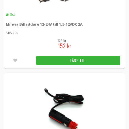
03-205 -
Loh Electronics
195 kr
LÄGG TILL
3st
55st
Minwa Billaddare 12-24V till 1.5-12VDC 2A
MW292
179 kr
152 kr
LÄGG TILL