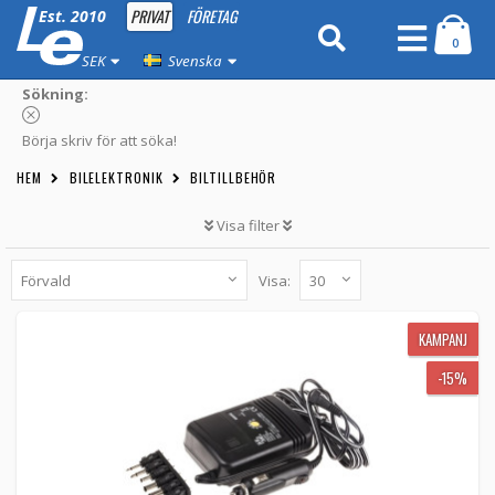
PRIVAT
FÖRETAG
Est. 2010
0
SEK
Svenska
Sökning:
Börja skriv för att söka!
HEM
BILELEKTRONIK
BILTILLBEHÖR
Visa filter
Visa:
KAMPANJ
Minwa Billaddare 12-24V till 1.5-12VDC 2A
KAMPANJ
-15%
MW292 -
Minwa
-15%
152 kr
LÄGG TILL
3st
Ciggladdare till Huawei och Dovado routrar