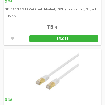
9st
DELTACO S/FTP Cat7 patchkabel, LSZH (halogenfri), 3m, vit
STP-73V
119 kr
LÄGG TILL
8st