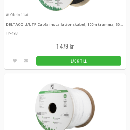
DELTACO U/UTP Cat6a installationskabel,
Obekräftat
100m trumma, 500MHz, LSZH, vit
TP-56C -
Deltaco
DELTACO U/UTP Cat6a installationskabel, 100m trumma, 500MHz, LSZH, svart
TP-49B
1 579 kr
LÄGG TILL
1 479 kr
Obekräftat
LÄGG TILL
Delock Keystone Wall Outlet 2 Port
KEY-86202 -
DE-LOCK
59 kr
LÄGG TILL
Obekräftat
DELTACO RJ45 kontaktdon Cat6 UTP 20-
pack
MD-18 -
Deltaco