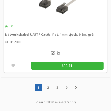
5st
Nätverkskabel U/UTP Cat6a, flat, 1mm tjock, 0,5m, grå
UUTP-2010
69 kr
LÄGG TILL
1
2
3
Visar 1 till 30 av 64 (3 Sidor)