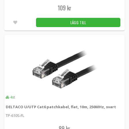
109 kr
LÄGG TILL
4st
DELTACO U/UTP Cat6 patchkabel, flat, 10m, 250MHz, svart
TP-610S-FL
89 kr