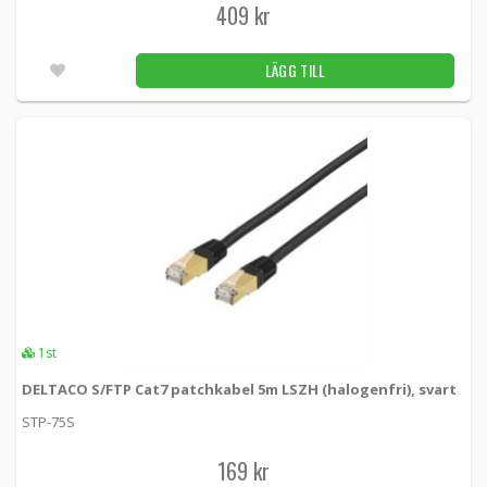
409 kr
89 kr
LÄGG TILL
15st
LÄGG TILL
DELTACO S/FTP Cat7 patchkabel, LSZH
(halogenfri), 3m, svart
STP-73S -
Deltaco
119 kr
LÄGG TILL
8st
DELTACO S/FTP Cat7 patchkabel, LSZH
(halogenfri), 3m, vit
STP-73V -
Deltaco
119 kr
LÄGG TILL
9st
1st
DELTACO S/FTP Cat7 patchkabel 5m LSZH (halogenfri), svart
DELTACO S/FTP Cat7 patchkabel, LSZH
(halogenfri),10m, vit
STP-75S
STP-710V -
Deltaco
169 kr