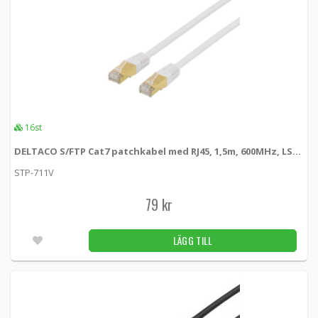
1
2
3
16st
DELTACO S/FTP Cat7 patchkabel med RJ45, 1,5m, 600MHz, LSZH, vit
STP-711V
79 kr
LÄGG TILL