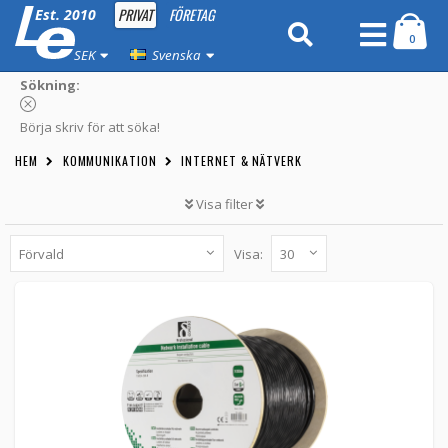
PRIVAT
FÖRETAG
Est. 2010
0
SEK
Svenska
Sökning:
Börja skriv för att söka!
HEM
KOMMUNIKATION
INTERNET & NÄTVERK
Visa filter
Visa:
DELTACO U/UTP Cat6a installationskabel,
100m trumma, 500MHz, LSZH, svart
TP-49B -
Deltaco
1 479 kr
LÄGG TILL
Obekräftat