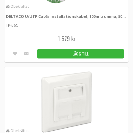
59 kr
LÄGG TILL
9st
Obekräftat
DELTACO U/UTP Cat6a installationskabel, 100m trumma, 500MHz, LSZH, vit
DELTACO S/FTP Cat7 patchkabel 15m LSZH
TP-56C
(halogenfri), svart
STP-715S -
Deltaco
1 579 kr
409 kr
LÄGG TILL
10st
LÄGG TILL
DELTACO S/FTP Cat7 patchkabel 15m LSZH
(halogenfri), vit
STP-715V -
Deltaco
409 kr
LÄGG TILL
8st
DELTACO S/FTP Cat7 patchkabel 5m LSZH
(halogenfri), svart
STP-75S -
Deltaco
Obekräftat