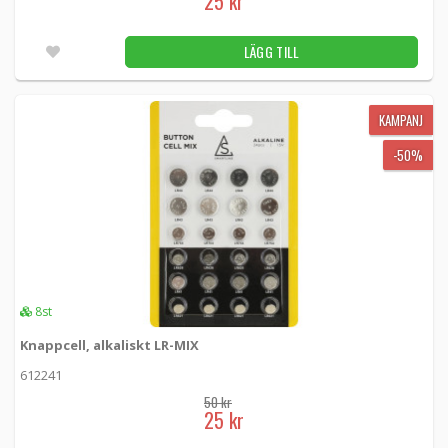
25 kr
LÄGG TILL
KAMPANJ
-50%
8st
Knappcell, alkaliskt LR-MIX
612241
50 kr
25 kr