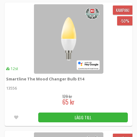
KAMPANJ
-50%
12st
Smartline The Mood Changer Bulb E14
13556
129 kr
65 kr
LÄGG TILL