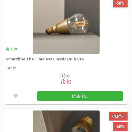
-50%
10st
Smartline The Timeless Classic Bulb E14
14215
149 kr
75 kr
LÄGG TILL
KAMPANJ
-50%