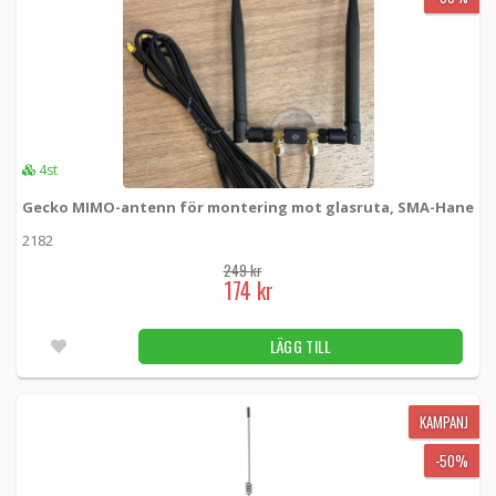
860 kr
KAMPANJ
Qubino Smart Meter Accessory BICOM432-
-20%
40-WM1 (Kontaktor)
GOAEBICOM432 -
Qubino
4st
LÄGG TILL
5st
729 kr
Gecko MIMO-antenn för montering mot glasruta, SMA-Hane
583 kr
2182
249 kr
KAMPANJ
Qubino Smart Meter Accessory IKA232-
174 kr
-20%
20/230 V (Kontaktor)
GOAEIKA23220 -
Qubino
LÄGG TILL
LÄGG TILL
3st
279 kr
223 kr
KAMPANJ
-50%
KAMPANJ
Batteri alkaliskt L20/D 1,5V 2-pack