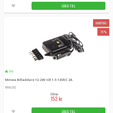
LÄGG TILL
KAMPANJ
-15%
3st
Minwa Billaddare 12-24V till 1.5-12VDC 2A
MW292
179 kr
152 kr
LÄGG TILL