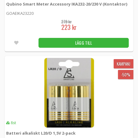
Qubino Smart Meter Accessory IKA232-20/230 V (Kontaktor)
GOAEIKA23220
279 kr
223 kr
LÄGG TILL
KAMPANJ
-50%
8st
Batteri alkaliskt L20/D 1,5V 2-pack