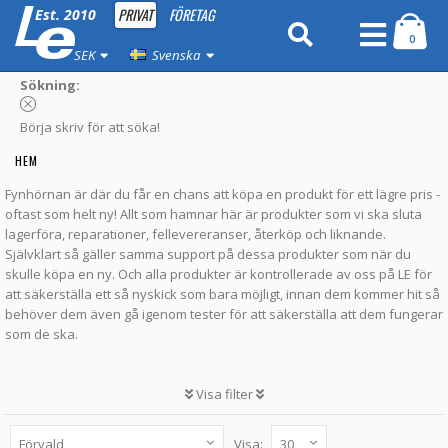
PRIVAT
FÖRETAG
Est. 2010
0
SEK
Svenska
Sökning:
Börja skriv för att söka!
HEM
Fynhörnan är där du får en chans att köpa en produkt för ett lägre pris -
oftast som helt ny! Allt som hamnar här är produkter som vi ska sluta
lagerföra, reparationer, fellevereranser, återköp och liknande.
Självklart så gäller samma support på dessa produkter som när du
skulle köpa en ny. Och alla produkter är kontrollerade av oss på LE för
att säkerställa ett så nyskick som bara möjligt, innan dem kommer hit så
behöver dem även gå igenom tester för att säkerställa att dem fungerar
som de ska.
Visa filter
Visa: