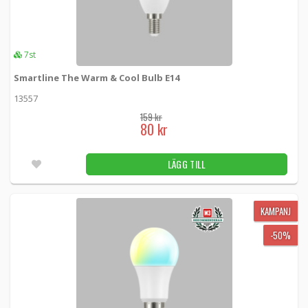
7st
Smartline The Warm & Cool Bulb E14
13557
159 kr
80 kr
LÄGG TILL
KAMPANJ
-50%