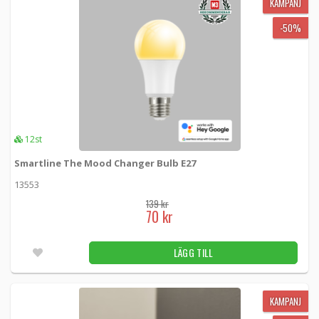
KAMPANJ
-50%
12st
Smartline The Mood Changer Bulb E27
13553
139 kr
70 kr
LÄGG TILL
KAMPANJ