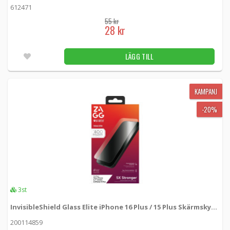
612471
55 kr
28 kr
LÄGG TILL
KAMPANJ
-20%
3st
InvisibleShield Glass Elite iPhone 16 Plus / 15 Plus Skärmskydd
200114859