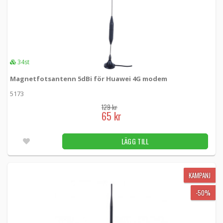
-50%
612471 -
Smartline
28 kr
LÄGG TILL
8st
55 kr
KAMPANJ
InvisibleShield Glass Elite iPhone 16 Plus / 15
34st
-20%
Plus Skärmskydd
Magnetfotsantenn 5dBi för Huawei 4G modem
200114859 -
Zagg
5173
LÄGG TILL
3st
229 kr
129 kr
65 kr
183 kr
LÄGG TILL
KAMPANJ
Knappcell alkaliskt, LR44 10-pack
-50%
612240 -
Smartline
KAMPANJ
25 kr
LÄGG TILL
5st
50 kr
-50%
KAMPANJ
Knappcell, alkaliskt LR-MIX
-50%