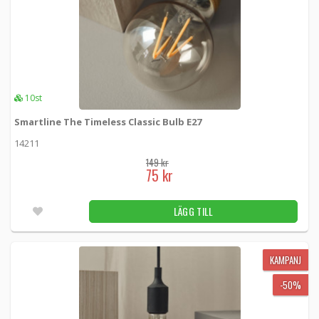
10st
Smartline The Timeless Classic Bulb E27
14211
149 kr
75 kr
LÄGG TILL
KAMPANJ
-50%