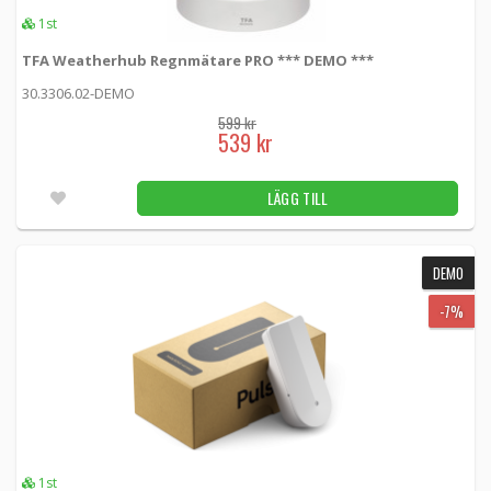
1st
TFA Weatherhub Regnmätare PRO *** DEMO ***
30.3306.02-DEMO
599 kr
539 kr
LÄGG TILL
DEMO
-7%
1st