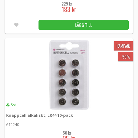
229 kr
183 kr
LÄGG TILL
KAMPANJ
-50%
5st
Knappcell alkaliskt, LR44 10-pack
612240
50 kr