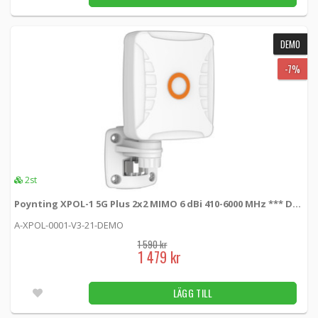
DEMO
-7%
2st
Poynting XPOL-1 5G Plus 2x2 MIMO 6 dBi 410-6000 MHz *** DEMO ***
A-XPOL-0001-V3-21-DEMO
1 590 kr
1 479 kr
LÄGG TILL