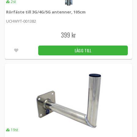
2st
Rörfäste till 3G/4G/5G antenner, 105cm
UCHWYT-001382
399 kr
LÄGG TILL
19st