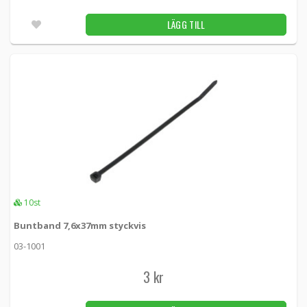
isolering, 19mm x 10m
SCAPA-2501-19-10 -
Scapa
LÄGG TILL
99 kr
LÄGG TILL
10st
Vulktejp för antenninstallation och
isolering, 19mm x 3m
SCAPA-2501-19-3 -
Scapa
49 kr
LÄGG TILL
2st
10st
Buntband 7,6x37mm styckvis
03-1001
3 kr