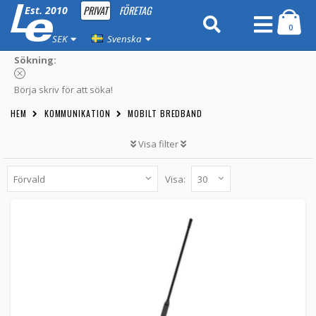
PRIVAT
FÖRETAG
Est. 2010
0
SEK
Svenska
Sökning:
Börja skriv för att söka!
HEM
KOMMUNIKATION
MOBILT BREDBAND
Visa filter
Visa:
Panorama modular whip 2dBi 150-876MHz
ASFC-155-U2-S5 -
Panorama antennas
769 kr
LÄGG TILL
Obekräftat