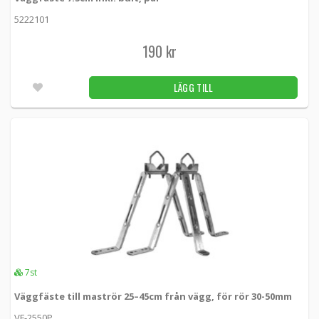
589 kr
LÄGG TILL
5222101
Obekräftat
190 kr
Panorama Wall Mount bracket 19 mm
LÄGG TILL
SP5-0097-C -
Panorama antennas
269 kr
LÄGG TILL
Utleverans inom 24-72h
Poynting Heavy Duty Flat Mount Marine
Bracket
A-BRKT-037 -
Poynting
609 kr
LÄGG TILL
7st
Utleverans inom 24-72h
Väggfäste till maströr 25–45cm från vägg, för rör 30-50mm
VF-2550P