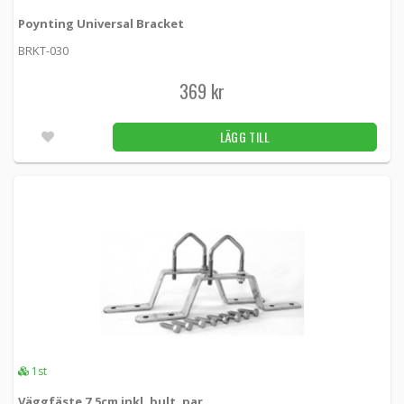
Poynting Universal Bracket
3 kr
LÄGG TILL
10st
BRKT-030
369 kr
Mini Väggfäste
06.001 -
Mikrotik
LÄGG TILL
195 kr
LÄGG TILL
28st
Panorama magnetic mount LPMM/LGMM
SAB-225 -
Panorama antennas
809 kr
LÄGG TILL
Utleverans inom 24-72h
Panorama stainless steel bracket
LPMM/LGMM
1st
SAB-309 -
Panorama antennas
Väggfäste 7.5cm inkl. bult, par