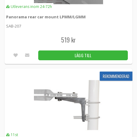
VF-2550P -
Televes
Utleverans inom 24-72h
Panorama rear car mount LPMM/LGMM
749 kr
LÄGG TILL
7st
SAB-207
Väggfäste till maströr 50-75cm från vägg,
519 kr
för rör 30-50mm
VF-5075P -
Televes
LÄGG TILL
799 kr
LÄGG TILL
2st
REKOMMENDERAD
Väggfäste till maströr VF-210 set, 7,5 cm
från vägg, för rör 30–50 mm
VF-210 -
Televes
249 kr
LÄGG TILL
3st
Buntband 7,6x37mm styckvis
03-1001 -
Loh Electronics
11st