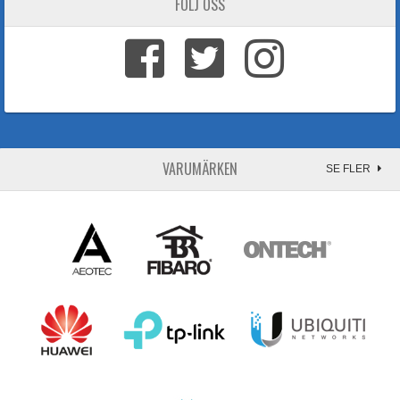
FÖLJ OSS
VARUMÄRKEN
SE FLER