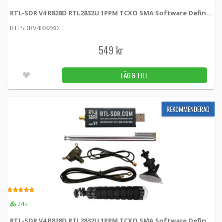
RTL-SDR V4 R828D RTL2832U 1PPM TCXO SMA Software Defined Radio
KAMPANJ
Magnetfotsantenn 7dBi för Huawei 3G/4G-
RTLSDRV4R828D
-50%
modem
5224 -
Proscan
549 kr
140 kr
LÄGG TILL
6st
LÄGG TILL
Magnetfotsantenn 7dBi för Huawei 3G/4G-
modem, CRC9/TS9
REKOMMENDERAD
5225 -
Proscan
279 kr
LÄGG TILL
5.00
48st
Magnetfotsantenn 7dBi med SMA-hane
5226 -
Proscan
5.00
74st
279 kr
LÄGG TILL
RTL-SDR V4 R828D RTL2832U 1PPM TCXO SMA Software Defined Radio with Dipole Antenna Kit