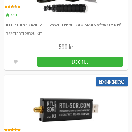
5.00
REKOMMENDERAD
38st
RTL-SDR V3 R860 (R820T2) 1PPM TCXO SMA
SDR
RTL-SDR V3 R820T2 RTL2832U 1PPM TCXO SMA Software Defined Radio with Dipole Antenna Kit
R820T2RTL2832U -
RTL-SDR
R820T2RTL2832U-KIT
485 kr
LÄGG TILL
590 kr
5.00
43st
LÄGG TILL
REKOMMENDERAD
RTL-SDR V4 R828D RTL2832U 1PPM TCXO
SMA Software Defined Radio
RTLSDRV4R828D -
RTL-SDR
REKOMMENDERAD
549 kr
LÄGG TILL
5.00
Fler än 100st
REKOMMENDERAD
RTL-SDR V4 R828D RTL2832U 1PPM TCXO
SMA Software Defined Radio with Dipole
Antenna Kit