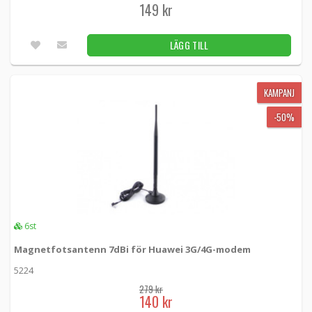
149 kr
LÄGG TILL
KAMPANJ
-50%
6st
Magnetfotsantenn 7dBi för Huawei 3G/4G-modem
5224
279 kr
140 kr