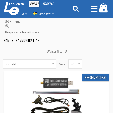
PRIVAT
FÖRETAG
Est. 2010
0
SEK
Svenska
Sökning:
Börja skriv för att söka!
HEM
KOMMUNIKATION
Visa filter
Visa:
REKOMMENDERAD
RTL-SDR V3 R820T2 RTL2832U 1PPM TCXO
REKOMMENDERAD
SMA Software Defined Radio with Dipole
Antenna Kit
R820T2RTL2832U-KIT -
RTL-SDR
590 kr
LÄGG TILL
5.00
38st