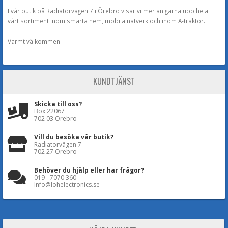
I vår butik på Radiatorvägen 7 i Örebro visar vi mer än gärna upp hela
vårt sortiment inom smarta hem, mobila nätverk och inom A-traktor.
Varmt välkommen!
KUNDTJÄNST
Skicka till oss?
Box 22067
702 03 Örebro
Vill du besöka vår butik?
Radiatorvägen 7
702 27 Örebro
Behöver du hjälp eller har frågor?
019 - 7070 360
Info@lohelectronics.se