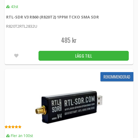
5.00
43st
RTLSDRV4R828D-KIT -
RTL-SDR
RTL-SDR V3 R860 (R820T2) 1PPM TCXO SMA SDR
649 kr
LÄGG TILL
R820T2RTL2832U
5.00
74st
485 kr
REKOMMENDERAD
Ground plane antenn för Tellstick Net/ZNet
(433Mhz) med SMA-hane
LÄGG TILL
GP433 -
Aurel
399 kr
LÄGG TILL
REKOMMENDERAD
5.00
11st
Magnetfotsantenn 6dBi med SMA hane
5188 -
Proscan
149 kr
LÄGG TILL
5.00
Obekräftat
Fler än 100st