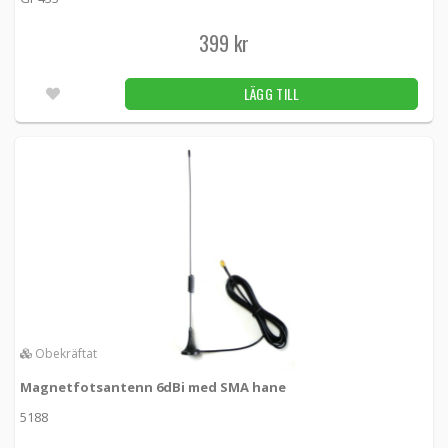
KBL-006 -
Loh Electronics
399 kr
299 kr
LÄGG TILL
Fler än 100st
LÄGG TILL
Antennkabel SMA-hane till SMA-hona Low-
Loss 8m (L-LMR195)
KBL-008 -
Loh Electronics
349 kr
LÄGG TILL
Fler än 100st
Fönstergenomföring SMA-hane till SMA-
hona
KBL-THRU -
Loh Electronics
159 kr
LÄGG TILL
Obekräftat
5.00
13st
Magnetfotsantenn 6dBi med SMA hane
5188