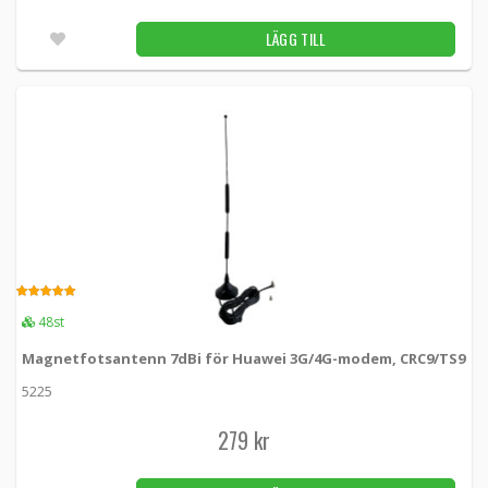
LÄGG TILL
5.00
48st
Magnetfotsantenn 7dBi för Huawei 3G/4G-modem, CRC9/TS9
5225
279 kr