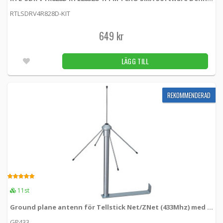
5.00
31st
RTLSDRV4R828D-KIT
649 kr
Sirio Antenne VHF-basstation antenn 6
element 380-440MHz
LÄGG TILL
2113601400 -
Sirio Antenne
990 kr
LÄGG TILL
5st
REKOMMENDERAD
Antennkabel SMA-hane till SMA-hona Low-
Loss 5m (L-LMR195)
KBL-005 -
Loh Electronics
279 kr
LÄGG TILL
5.00
Fler än 100st
5.00
11st
Antennkabel SMA-hane till SMA-hona Low-
Ground plane antenn för Tellstick Net/ZNet (433Mhz) med SMA-hane
Loss 6m (L-LMR195)
GP433