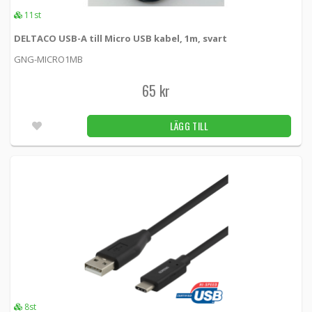
11st
175 kr
LÄGG TILL
2st
DELTACO USB-A till Micro USB kabel, 1m, svart
GNG-MICRO1MB
Powerbank med 2x USB-A, 1x USB-C 10000
mAh
65 kr
53936 -
Goobay
LÄGG TILL
249 kr
LÄGG TILL
9st
8st