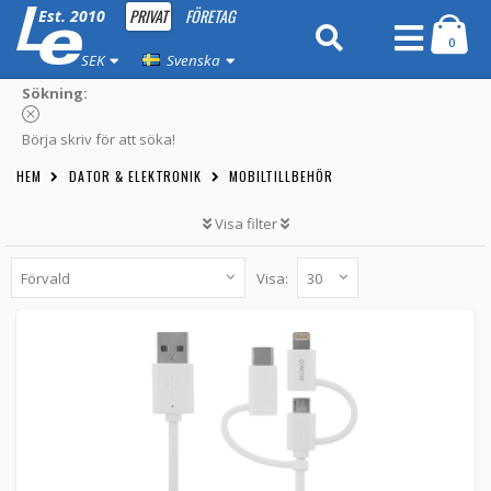
PRIVAT
FÖRETAG
Est. 2010
0
SEK
Svenska
Sökning:
Börja skriv för att söka!
HEM
DATOR & ELEKTRONIK
MOBILTILLBEHÖR
Visa filter
Visa:
DELTACO USB strömadapter, Micro USB,
USB-C, Lightning, vit
IPLH-181 -
Deltaco
159 kr
LÄGG TILL
3st