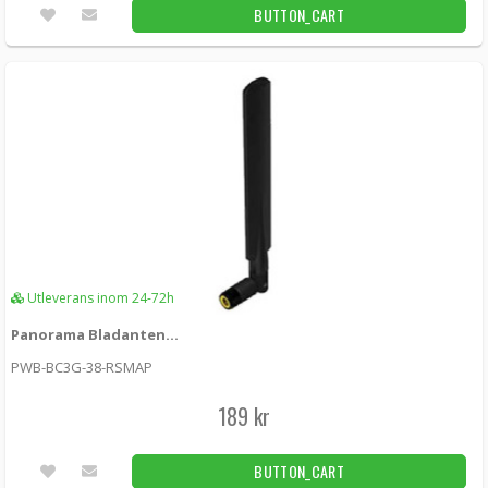
GPSDWS4-7-38-D24 -
Panorama antennas
BUTTON_CART
2 619 kr
LÄGG I KUNDVAGN
Utleverans inom 24-72h
Panorama Fordonantenn MIMO 5G + WiFi +
GPS W
LGMDM-6-60-24-58 -
Panorama antennas
2 369 kr
LÄGG I KUNDVAGN
Utleverans inom 24-72h
Utleverans inom 24-72h
Panorama Bladantenn 4G/3G/2G SMA-hane
KAMPANJ
Panorama Fordonantenn MIMO LTE + MiMo
-50%
PWB-BC3G-38-RSMAP
WiFi + GPS
LGMTM-7-27-24-58 -
Panorama antennas
189 kr
LÄGG I KUNDVAGN
1st
1 719 kr
BUTTON_CART