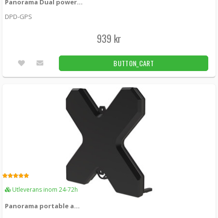
Panorama Dual power divider GPS
Panorama antenna element 1/4W 350-
DPD-GPS
392MHz
AS-S -
Panorama antennas
939 kr
99 kr
LÄGG I KUNDVAGN
BUTTON_CART
Utleverans inom 24-72h
Panorama antenna element 1/4W 380-
430MHz
AS-TET -
Panorama antennas
169 kr
LÄGG I KUNDVAGN
Unconfirmed
5.00
Panorama Bladantenn 4G/3G/2G SMA-hane
Utleverans inom 24-72h
PWB-BC3G-38-RSMAP -
Panorama antennas
Panorama portable antenna MIMO 5G/4G SMA