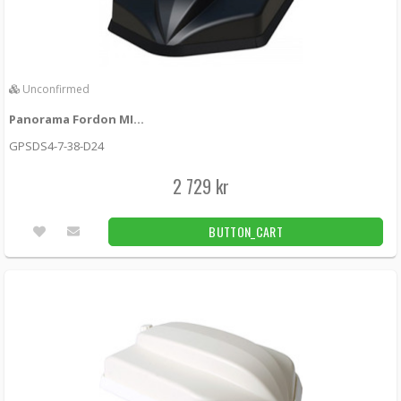
Unconfirmed
Unconfirmed
Panorama Fordon MIMO 5G + MIMO WiFi + GPS + UHF
GPSDS4-7-38-D24
2 729 kr
BUTTON_CART