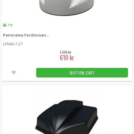
1st
Panorama Fordonsantenn MIMO 4G/3G/2G
LPMM-7-27
1 219 kr
610 kr
BUTTON_CART