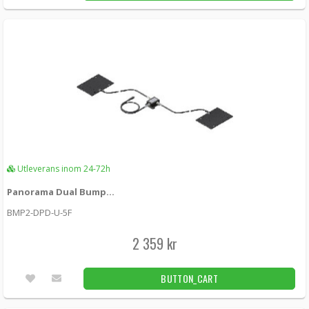
860 kr
Panorama Fordons 4x4 MIMO 5G/4G 2x2 WiFi
GPS Black
GPSD4-6-60-D -
Panorama antennas
3 119 kr
LÄGG I KUNDVAGN
1st
Panorama Fordons 4x4 MIMO 5G/4G 3x3 WiFi
GPS Black
Utleverans inom 24-72h
GPSD4-6-60-T -
Panorama antennas
Panorama Dual Bumper antenna kit 430-472 MHz
3 279 kr
LÄGG I KUNDVAGN
BMP2-DPD-U-5F
Unconfirmed
2 359 kr
Panorama Fordons 4x4 MIMO 5G/4G 4x4 WiFi
GPS Black
BUTTON_CART
GPSD4-6-60-Q -
Panorama antennas