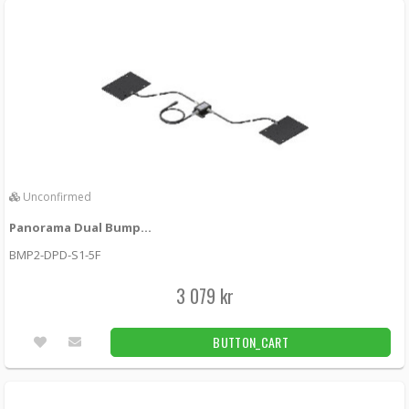
3 429 kr
LÄGG I KUNDVAGN
Utleverans inom 24-72h
Panorama Fordonsant 4x4 MIMO 5G 3x3 WiFi
GPS Black
LGMTM4B-6-60-24-58 -
Panorama antennas
3 149 kr
LÄGG I KUNDVAGN
Unconfirmed
Utleverans inom 24-72h
Panorama Dual Bumper antenna kit Tetra 380-400 MHz
BMP2-DPD-S1-5F
Panorama Fordonsantenn 4G LTE MIMO GPS
700-6000MHz
3 079 kr
TRNMG-7-60-NJ -
Panorama antennas
BUTTON_CART
3 299 kr
LÄGG I KUNDVAGN
Unconfirmed