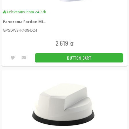
Utleverans inom 24-72h
Panorama Fordon MIMO 5G + WiFi + GPS + UHF White
GPSDWS4-7-38-D24
2 619 kr
BUTTON_CART