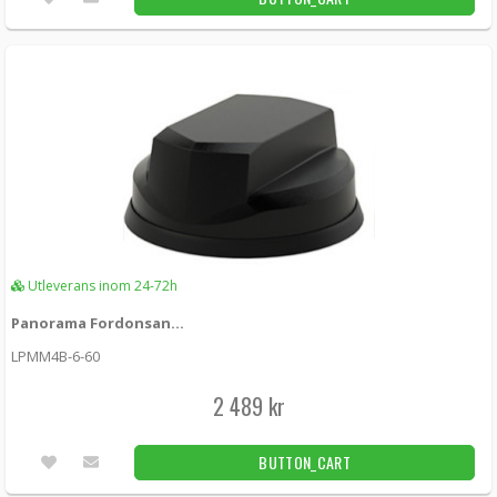
Utleverans inom 24-72h
Panorama Fordonsantenn 4x4 MIMO 5G/4G Black
LPMM4B-6-60
2 489 kr
BUTTON_CART