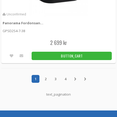
Unconfirmed
Panorama Fordonsantenn MIMO 5G + 2x GPS + UHF
GPSD2S4-7-38
2 699 kr
BUTTON_CART
1
2
3
4
text_pagination