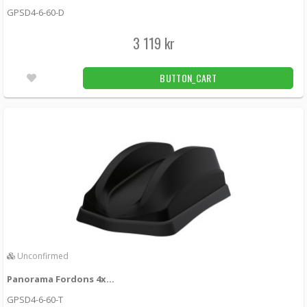
GPSD4-6-60-D
3 119 kr
BUTTON_CART
Unconfirmed
Panorama Fordons 4x4 MIMO 5G/4G 3x3 WiFi GPS Black
GPSD4-6-60-T