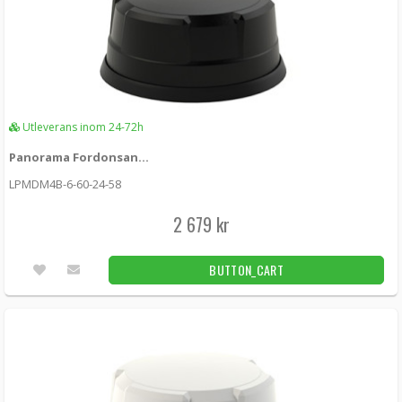
Utleverans inom 24-72h
Panorama Fordonsantenn 4x4 MIMO 5G/4G WiFi Black
LPMDM4B-6-60-24-58
2 679 kr
BUTTON_CART