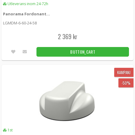
Utleverans inom 24-72h
Panorama Fordonantenn MIMO 5G + WiFi + GPS W
LGMDM-6-60-24-58
2 369 kr
BUTTON_CART
KAMPANJ
-50%
1st