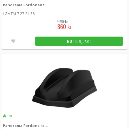
Panorama Fordonantenn MIMO LTE + MiMo WiFi + GPS
LGMTM-7-27-24-58
1 719 kr
860 kr
BUTTON_CART
1st
Panorama Fordons 4x4 MIMO 5G/4G 2x2 WiFi GPS Black