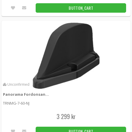
BUTTON_CART
Unconfirmed
Panorama Fordonsantenn 4G LTE MIMO GPS 700-6000MHz
TRNMG-7-60-NJ
3 299 kr
BUTTON_CART