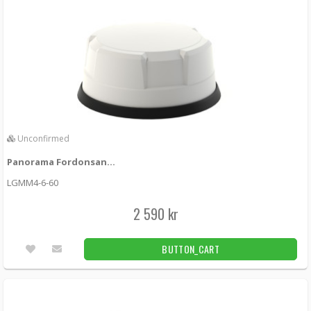
Unconfirmed
Panorama Fordonsantenn 4x4 MIMO 5G/4G GPS White
LGMM4-6-60
2 590 kr
BUTTON_CART