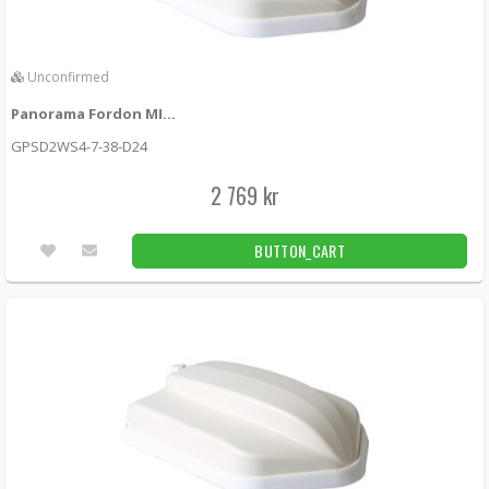
Unconfirmed
Panorama Fordon MIMO 5G + WiFi + 2xGPS + UHF White
GPSD2WS4-7-38-D24
2 769 kr
BUTTON_CART