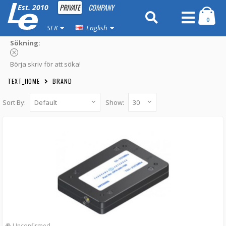
PRIVATE
COMPANY
Est. 2010
0
SEK
English
Sökning:
Börja skriv för att söka!
TEXT_HOME
BRAND
Sort By:
Show:
Panorama Diplexer Filter
DPX-500-700 -
Panorama antennas
1 959 kr
LÄGG I KUNDVAGN
Unconfirmed
Panorama Dual power divider GPS
DPD-GPS -
Panorama antennas
Unconfirmed