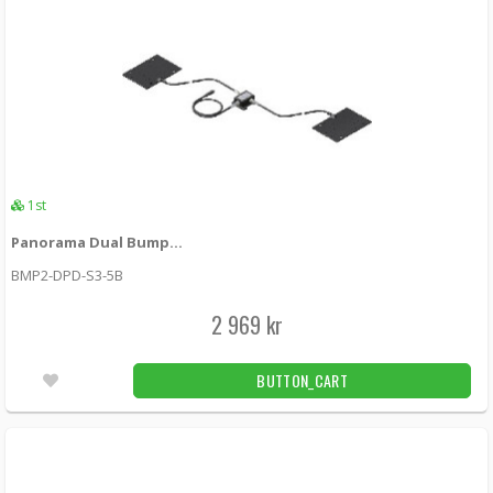
Panorama Fordonsantenn 4x4 MIMO 5G/4G
Black
LPMM4B-6-60 -
Panorama antennas
2 489 kr
LÄGG I KUNDVAGN
Utleverans inom 24-72h
1st
Panorama Fordonsantenn 4x4 MIMO 5G/4G
GPS Black
Panorama Dual Bumper antenna kit Tetra 380-420 MHz
GPSD4-6-60 -
Panorama antennas
BMP2-DPD-S3-5B
2 889 kr
LÄGG I KUNDVAGN
2 969 kr
Utleverans inom 24-72h
BUTTON_CART
Panorama Fordonsantenn 4x4 MIMO 5G/4G
GPS White
LGMM4-6-60 -
Panorama antennas