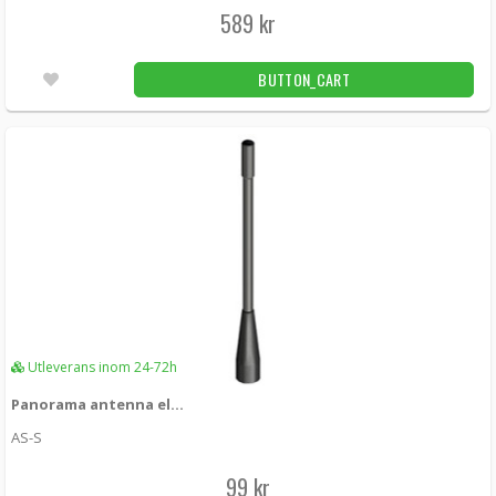
Panorama Dual Bumper antenna kit Tetra
589 kr
380-420 MHz
BMP2-DPD-S3-5B -
Panorama antennas
BUTTON_CART
2 969 kr
LÄGG I KUNDVAGN
1st
Panorama Ford antenna internal 4G/3G/2G +
GPS
GPSC-7-27-3SP -
Panorama antennas
609 kr
LÄGG I KUNDVAGN
Unconfirmed
Panorama Ford MIMO 5G + MIMO WiFi + 2x
Utleverans inom 24-72h
GPS + UHF
Panorama antenna element 1/4W 350-392MHz
GPSD2S4-7-38-D24 -
Panorama antennas
AS-S
2 999 kr
LÄGG I KUNDVAGN
99 kr