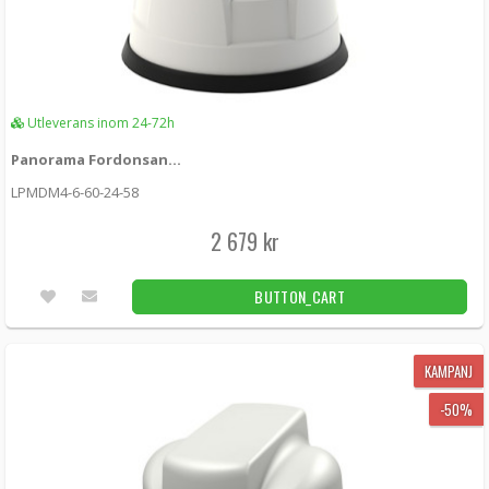
Utleverans inom 24-72h
Panorama Fordonsantenn 4x4 MIMO 5G/4G WiFi White
LPMDM4-6-60-24-58
2 679 kr
BUTTON_CART
KAMPANJ
-50%