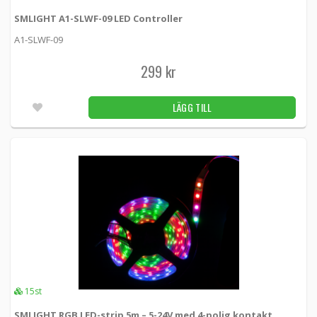
SMLIGHT A1-SLWF-09 LED Controller
A1-SLWF-09
299 kr
LÄGG TILL
15st
SMLIGHT RGB LED-strip 5m – 5-24V med 4-polig kontakt