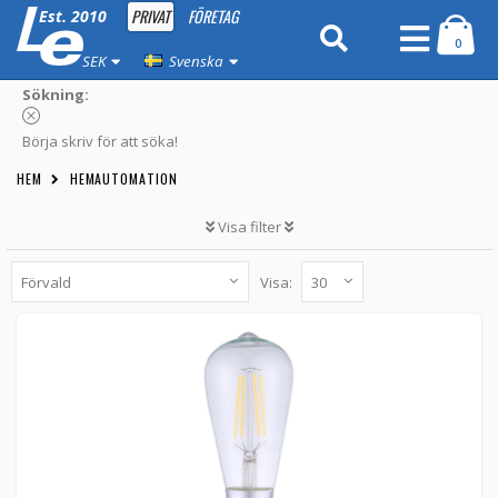
PRIVAT
FÖRETAG
Est. 2010
0
SEK
Svenska
Sökning:
Börja skriv för att söka!
HEM
HEMAUTOMATION
Visa filter
Visa:
Shelly Smart glödlampa, E27, Shelly Vintage
ST64
Shelly_ST64 -
Shelly
199 kr
LÄGG TILL
5st