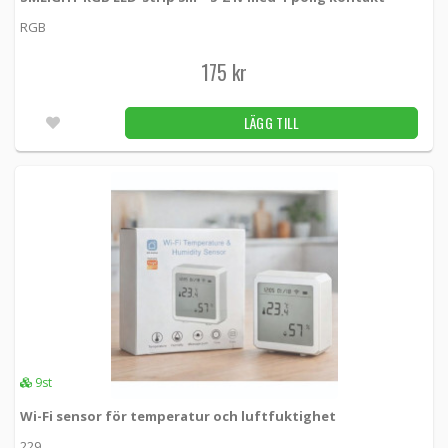
RGB
175 kr
LÄGG TILL
9st
Wi-Fi sensor för temperatur och luftfuktighet
229