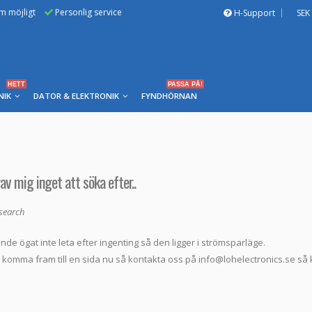
om möjligt
Personlig service
H-Support
SEK
HETT
PASSA PÅ!
NIK
DATOR & ELEKTRONIK
FYNDHÖRNAN
v mig inget att söka efter..
_search
nde ögat inte leta efter ingenting så den ligger i strömsparläge.
 komma fram till en sida nu så kontakta oss på
info@lohelectronics.se
så k