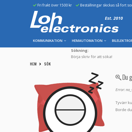
Fri frakt över 1500 kr
Beställningar skickas så fort s
Est. 2010
KOMMUNIKATION
HEMAUTOMATION
BILELEKTRO
Sökning:
Börja skriv för att söka!
HEM
SÖK
Du ga
Error: no
Tyvärr ku
Borde du