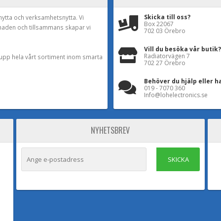
Skicka till oss?
nytta och verksamhetsnytta. Vi
Box 22067
naden och tillsammans skapar vi
702 03 Örebro
Vill du besöka vår butik?
Radiatorvägen 7
a upp hela vårt sortiment inom smarta
702 27 Örebro
Behöver du hjälp eller h
019 - 7070 360
Info@lohelectronics.se
NYHETSBREV
SKICKA