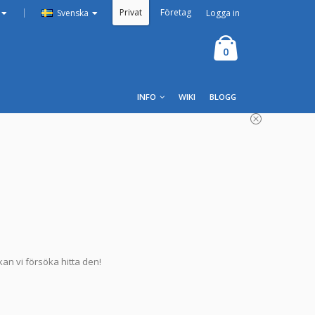
Privat
Företag
|
Logga in
Svenska
0
INFO
WIKI
BLOGG
an vi försöka hitta den!