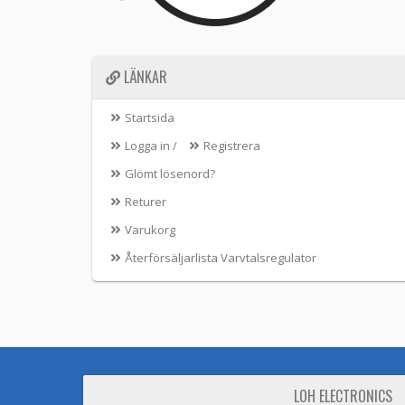
LÄNKAR
Startsida
Logga in
/
Registrera
Glömt lösenord?
Returer
Varukorg
Återförsäljarlista Varvtalsregulator
LOH ELECTRONICS