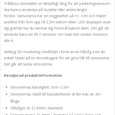
Trådlösa räckvidden är tillräckligt lång för att parkeringssensorn
ska kunna användas på husbilar eller andra längre
fordon.
Sensorerna har en noggranhet på +/- 1cm och mäter
avstånd från 0cm upp till 2,5m bakom bilen.
LED-displayen
visar
dig grafiskt hur du närmar dig föremål bakom bilen. Det går att
använda bara ner till 2 sensorer om man inte önskar montera
alla 4.
Verktyg för montering medföljer i form av en hålsåg som du
enkelt fäster på en skruvdragare för att göra hål till sensorerna.
D
et går att lacka sensorerna.
Detaljerad produktinformation
Sensorernas känslighet: 0cm~2.5m
Sensorernas sladd till huvudenheten är lite mer än 2m
långa.
Hålsågen är 21,5mm i diameter
Sensorn mäter 21,4mm i diameter på "inre" delen och