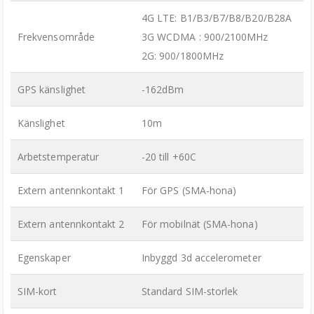
4G LTE: B1/B3/B7/B8/B20/B28A
Frekvensområde
3G WCDMA : 900/2100MHz
2G: 900/1800MHz
GPS känslighet
-162dBm
Känslighet
10m
Arbetstemperatur
-20 till +60C
Extern antennkontakt 1
För GPS (SMA-hona)
Extern antennkontakt 2
För mobilnät (SMA-hona)
Egenskaper
Inbyggd 3d accelerometer
SIM-kort
Standard SIM-storlek