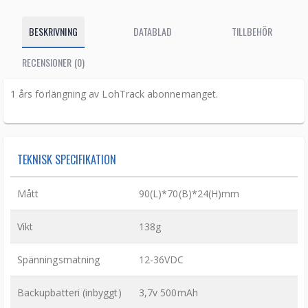
BESKRIVNING
DATABLAD
TILLBEHÖR
RECENSIONER (0)
1 års förlängning av LohTrack abonnemanget.
TEKNISK SPECIFIKATION
Mått
90(L)*70(B)*24(H)mm
Vikt
138g
Spänningsmatning
12-36VDC
Backupbatteri (inbyggt)
3,7v 500mAh