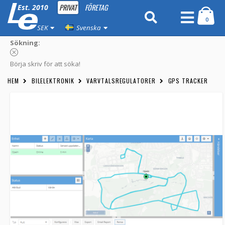
PRIVAT
FÖRETAG
Est. 2010
0
SEK
Svenska
Sökning:
Börja skriv för att söka!
HEM
BILELEKTRONIK
VARVTALSREGULATORER
GPS TRACKER