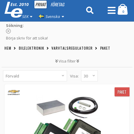
PRIVAT
FÖRETAG
Est. 2010
0
SEK
Svenska
Sökning:
Börja skriv för att söka!
HEM
BILELEKTRONIK
VARVTALSREGULATORER
PAKET
Visa filter
Visa:
PAKET
Paket till Chevrolet utan canbus
PAKET
03-164-PAK-CHEVA -
Loh Electronics
BÖRJA BYGGA