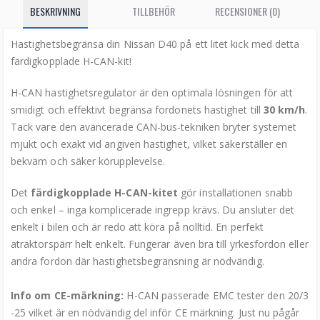
BESKRIVNING
TILLBEHÖR
RECENSIONER (0)
Hastighetsbegränsa din Nissan D40 på ett litet kick med detta
färdigkopplade H-CAN-kit!
H-CAN hastighetsregulator är den optimala lösningen för att
smidigt och effektivt begränsa fordonets hastighet till
30 km/h
.
Tack vare den avancerade CAN-bus-tekniken bryter systemet
mjukt och exakt vid angiven hastighet, vilket säkerställer en
bekväm och säker körupplevelse.
Det
färdigkopplade H-CAN-kitet
gör installationen snabb
och enkel – inga komplicerade ingrepp krävs. Du ansluter det
enkelt i bilen och är redo att köra på nolltid. En perfekt
atraktorspärr helt enkelt. Fungerar även bra till yrkesfordon eller
andra fordon där hastighetsbegränsning är nödvändig.
Info om CE-märkning:
H-CAN passerade EMC tester den 20/3
-25 vilket är en nödvändig del inför CE märkning. Just nu pågår