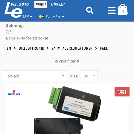
PRIVAT
FÖRETAG
Est. 2010
0
SEK
Svenska
Sökning:
Börja skriv för att söka!
HEM
BILELEKTRONIK
VARVTALSREGULATORER
PAKET
Visa filter
Visa:
PAKET
Paket till Suzuki Vitara med canbus
PAKET
03-140-PAK-SUZUKI-VITARA -
Loh Electronics
BÖRJA BYGGA
PAKET
Paket till Suzuki X90