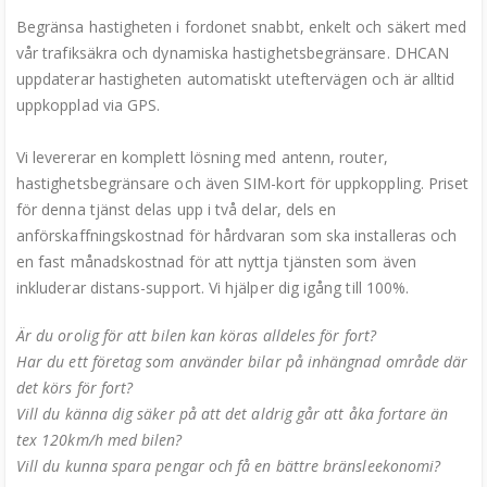
Begränsa hastigheten i fordonet snabbt, enkelt och säkert med
vår trafiksäkra och dynamiska hastighetsbegränsare. DHCAN
uppdaterar hastigheten automatiskt uteftervägen och är alltid
uppkopplad via GPS.
Vi levererar en komplett lösning med antenn, router,
hastighetsbegränsare och även SIM-kort för uppkoppling. Priset
för denna tjänst delas upp i två delar, dels en
anförskaffningskostnad för hårdvaran som ska installeras och
en fast månadskostnad för att nyttja tjänsten som även
inkluderar distans-support. Vi hjälper dig igång till 100%.
Är du orolig för att bilen kan köras alldeles för fort?
Har du ett företag som använder bilar på inhängnad område där
det körs för fort?
Vill du känna dig säker på att det aldrig går att åka fortare än
tex 120km/h med bilen?
Vill du kunna spara pengar och få en bättre bränsleekonomi?