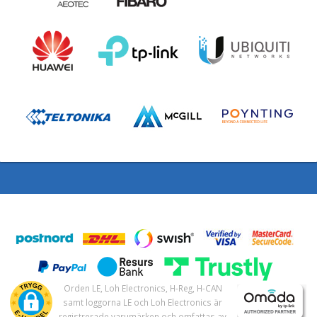
Orden LE, Loh Electronics, H-Reg, H-CAN
samt loggorna LE och Loh Electronics är
registrerade varumärken och omfattas av