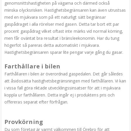
genomsnittshastigheten på vägarna och därmed också
minska olycksrisken. Hastighetsbegränsaren kan även utrustsas
med en mjukvara som på ett naturligt sätt begränsar
gaspådraget i alla rörelser med gasen. Detta tar bort ett par
procent gaspådrag vilket oftast inte märks vid normal körning,
men får oväntat bra resultat i bränsleekonomin. Har du tung
högerfot så pareras detta automatiskt i mjukvara.
Hastighetsbegränsaren sparar lite pengar varje gång du gasar.
Farthållare i bilen
Farthållaren i bilen är överordnad gaspedalen. Det går således
att åsidosätta hastighetsbegränsningen med farthållaren. Vi kan
i vissa fall göra riktade utvecklingssinsatser för att i mjukvara
koppla ur farthållaren. Detta ingår ej i produktens pris och
offereras separat efter förfrågan.
Provkörning
Du som företag är varmt välkommen till Örebro för att