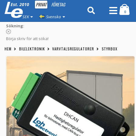
PRIVAT
FÖRETAG
Est. 2010
0
SEK
Svenska
Sökning:
Börja skriv för att söka!
HEM
BILELEKTRONIK
VARVTALSREGULATORER
STYRBOX