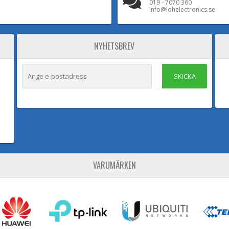
019 - 7070 360
Info@lohelectronics.se
NYHETSBREV
SKICKA
VARUMÄRKEN