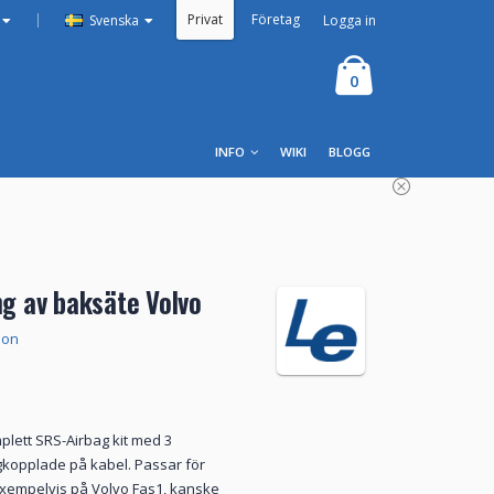
Privat
Företag
|
Logga in
Svenska
0
INFO
WIKI
BLOGG
ng av baksäte Volvo
ion
plett SRS-Airbag kit med 3
kopplade på kabel. Passar för
 exempelvis på Volvo Fas1, kanske