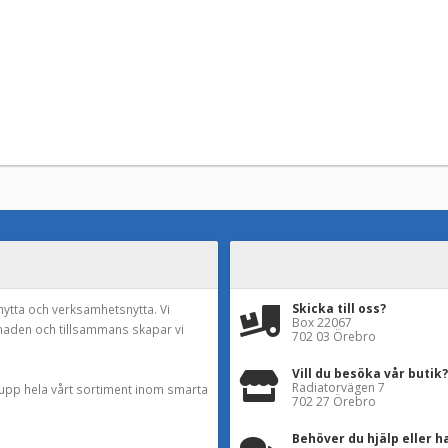
Skicka till oss?
nytta och verksamhetsnytta. Vi
Box 22067
naden och tillsammans skapar vi
702 03 Örebro
Vill du besöka vår butik?
Radiatorvägen 7
a upp hela vårt sortiment inom smarta
702 27 Örebro
Behöver du hjälp eller h