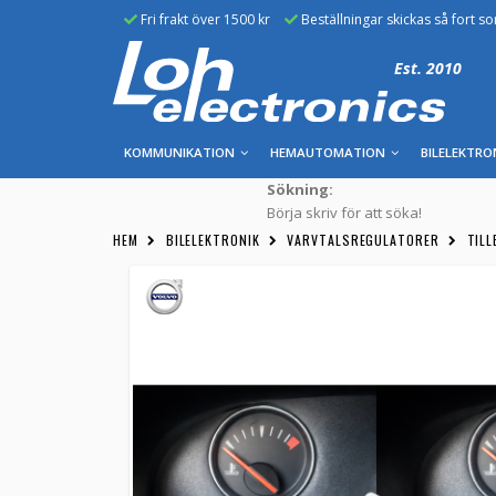
Fri frakt över 1500 kr
Beställningar skickas så fort s
Est. 2010
KOMMUNIKATION
HEMAUTOMATION
BILELEKTRO
Sökning:
Börja skriv för att söka!
HEM
BILELEKTRONIK
VARVTALSREGULATORER
TIL