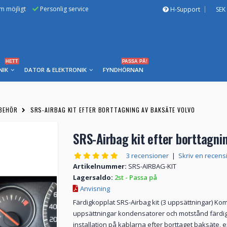
om möjligt
Personlig service
H-Support
SEK
HETT
PASSA PÅ!
NIK
DATOR & ELEKTRONIK
FYNDHÖRNAN
LBEHÖR
SRS-AIRBAG KIT EFTER BORTTAGNING AV BAKSÄTE VOLVO
SRS-Airbag kit efter borttagni
3 recensioner
|
Skriv en recens
Artikelnummer:
SRS-AIRBAG-KIT
Lagersaldo:
2st - Passa på
Anvisning
Färdigkopplat SRS-Airbag kit (3 uppsättningar) Kom
uppsättningar kondensatorer och motstånd färdig
installation på kablarna efter borttaget baksäte,