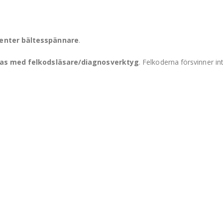
center bältesspännare
.
ras med felkodsläsare/diagnosverktyg
. Felkoderna försvinner int