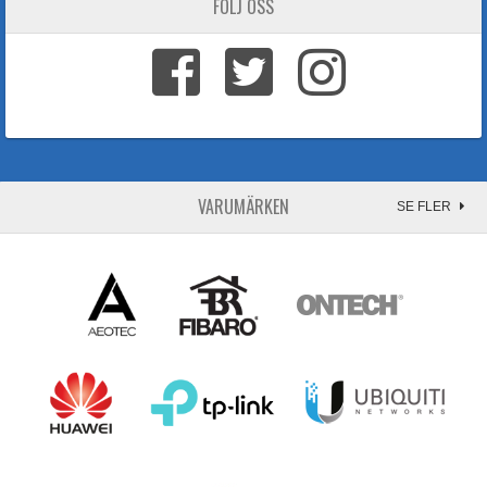
FÖLJ OSS
VARUMÄRKEN
SE FLER