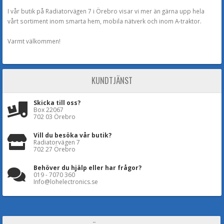
I vår butik på Radiatorvägen 7 i Örebro visar vi mer än gärna upp hela
vårt sortiment inom smarta hem, mobila nätverk och inom A-traktor.
Varmt välkommen!
KUNDTJÄNST
Skicka till oss?
Box 22067
702 03 Örebro
Vill du besöka vår butik?
Radiatorvägen 7
702 27 Örebro
Behöver du hjälp eller har frågor?
019 - 7070 360
Info@lohelectronics.se