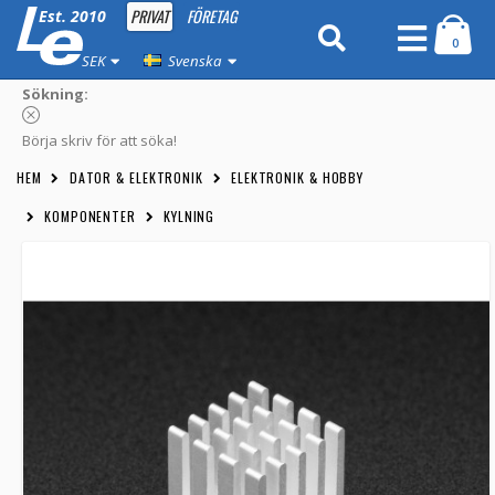
PRIVAT
FÖRETAG
Est. 2010
0
SEK
Svenska
Sökning:
Börja skriv för att söka!
HEM
DATOR & ELEKTRONIK
ELEKTRONIK & HOBBY
KOMPONENTER
KYLNING