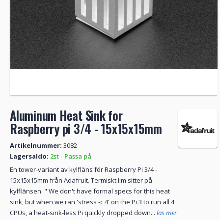
Aluminum Heat Sink for
Raspberry pi 3/4 - 15x15x15mm
Artikelnummer:
3082
Lagersaldo:
2st - Passa på
En tower-variant av kylfläns för Raspberry Pi 3/4 -
15x15x15mm från Adafruit. Termiskt lim sitter på
kylflänsen. " We don't have formal specs for this heat
sink, but when we ran 'stress -c 4' on the Pi 3 to run all 4
CPUs, a heat-sink-less Pi quickly dropped down...
läs mer