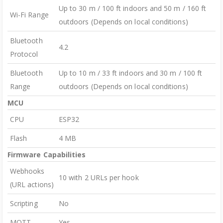
Up to 30 m / 100 ft indoors and 50 m / 160 ft
Wi-Fi Range
outdoors (Depends on local conditions)
Bluetooth
4.2
Protocol
Bluetooth
Up to 10 m / 33 ft indoors and 30 m / 100 ft
Range
outdoors (Depends on local conditions)
MCU
CPU
ESP32
Flash
4 MB
Firmware Capabilities
Webhooks
10 with 2 URLs per hook
(URL actions)
Scripting
No
MQTT
Yes