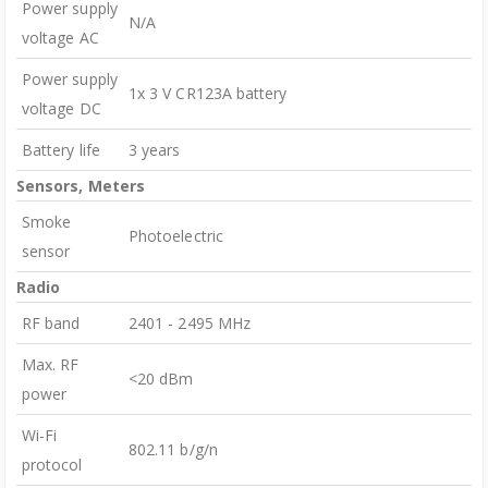
Power supply
N/A
voltage AC
Power supply
1x 3 V CR123A battery
voltage DC
Battery life
3 years
Sensors, Meters
Smoke
Photoelectric
sensor
Radio
RF band
2401 - 2495 MHz
Max. RF
<20 dBm
power
Wi-Fi
802.11 b/g/n
protocol