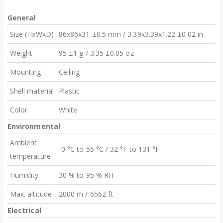
General
Size (HxWxD)
86x86x31 ±0.5 mm / 3.39x3.39x1.22 ±0.02 in
Weight
95 ±1 g / 3.35 ±0.05 oz
Mounting
Ceiling
Shell material
Plastic
Color
White
Environmental
Ambient
-0 °C to 55 °C / 32 °F to 131 °F
temperature
Humidity
30 % to 95 % RH
Max. altitude
2000 m / 6562 ft
Electrical