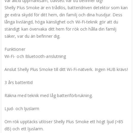
Var alltid uppmärksam, oavsett var du befinner dig!
Shelly Plus Smoke är en trådlös, batteridriven detektor som kan
ge extra skydd för ditt hem, din familj och dina husdjur. Dess
långa livslängd, höga känslighet och Wi-Fi-teknik gör att du
ständigt kan övervaka ditt hem för rök och hålla din familj
säker, var du än befinner dig.
Funktioner
Wi-Fi- och Bluetooth-anslutning
Anslut Shelly Plus Smoke till ditt Wi-Fi-nätverk. Ingen HUB krävs!
3 års batteritid
Räkna med teknik med låg batteriförbrukning.
Ljud- och ljuslarm
Om rök upptäcks utlöser Shelly Plus Smoke ett högt ljud (>85
dB) och ett ljuslarm.