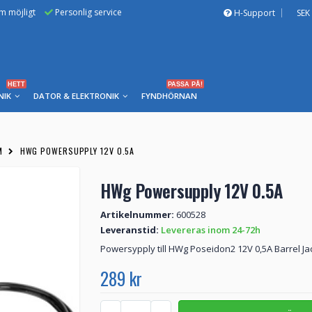
om möjligt
Personlig service
H-Support
SEK
HETT
PASSA PÅ!
NIK
DATOR & ELEKTRONIK
FYNDHÖRNAN
M
HWG POWERSUPPLY 12V 0.5A
HWg Powersupply 12V 0.5A
Artikelnummer:
600528
Leveranstid:
Levereras inom 24-72h
Powersypply till HWg Poseidon2 12V 0,5A Barrel Ja
289 kr