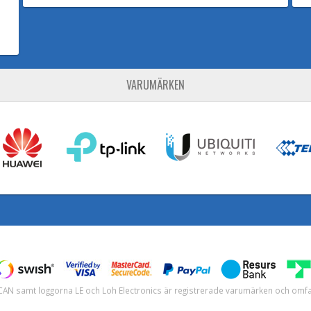
VARUMÄRKEN
H-CAN samt loggorna LE och Loh Electronics är registrerade varumärken och om