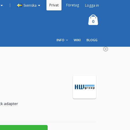
Privat
Företag
|
Logga in
Svenska
0
INFO
WIKI
BLOGG
ck adapter