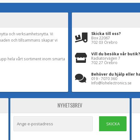
Skicka till oss?
nytta och verksamhetsnytta. Vi
Box 22067
naden och tillsammans skapar vi
702 03 Örebro
Vill du besöka vår butik?
Radiatorvägen 7
a upp hela vårt sortiment inom smarta
702 27 Örebro
Behöver du hjälp eller h
019 - 7070 360
Info@lohelectronics.se
NYHETSBREV
SKICKA