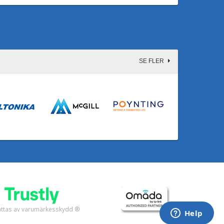
SE FLER
fattas av varumärkesskydd ®