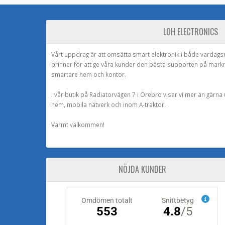
LOH ELECTRONICS
Vårt uppdrag är att omsätta smart elektronik i både vardags
brinner för att ge våra kunder den bästa supporten på mark
smartare hem och kontor.
I vår butik på Radiatorvägen 7 i Örebro visar vi mer än gärn
hem, mobila nätverk och inom A-traktor.
Varmt välkommen!
NÖJDA KUNDER