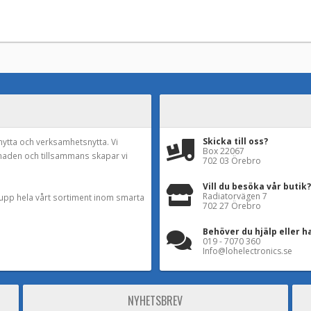
Skicka till oss?
nytta och verksamhetsnytta. Vi
Box 22067
naden och tillsammans skapar vi
702 03 Örebro
Vill du besöka vår butik?
Radiatorvägen 7
a upp hela vårt sortiment inom smarta
702 27 Örebro
Behöver du hjälp eller h
019 - 7070 360
Info@lohelectronics.se
NYHETSBREV