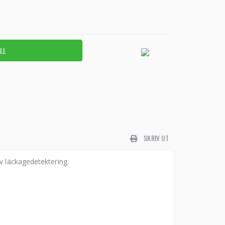
SKRIV UT
v läckagedetektering.