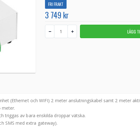
FRI FRAKT
3 749 kr
enhet (Ethernet och WIFI) 2 meter anslutningskabel samt 2 meter akti
5 meter.
h triggas av bara enskilda droppar vätska.
och SMS med extra gateway).