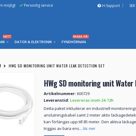
om möjligt
Personlig service
H-Support
SEK
HETT
PASSA PÅ!
NIK
DATOR & ELEKTRONIK
FYNDHÖRNAN
M
HWG SD MONITORING UNIT WATER LEAK DETECTION SET
HWg SD monitoring unit Water 
Artikelnummer:
600729
Leveranstid:
Levereras inom 24-72h
Detta paket inkluderar en industriell monitorering
anslutningskabel samt 2 meter aktiv läckagedete
kan förlängas upp till 85 meter. Den aktiva läcka
triggas av bara ens...
läs mer