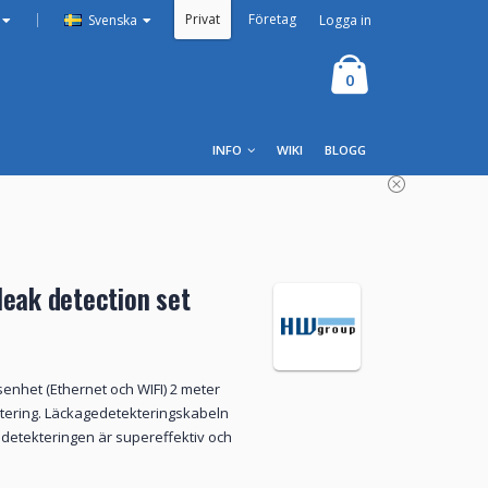
Privat
Företag
|
Logga in
Svenska
0
INFO
WIKI
BLOGG
leak detection set
senhet (Ethernet och WIFI) 2 meter
ktering. Läckagedetekteringskabeln
gedetekteringen är supereffektiv och