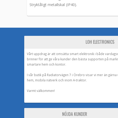
Stryktåligt metallskal (IP40).
LOH ELECTRONICS
Vårt uppdrag är att omsätta smart elektronik i både vardags
brinner för att ge våra kunder den bästa supporten på mark
smartare hem och kontor.
I vår butik på Radiatorvägen 7 i Örebro visar vi mer än gärn
hem, mobila nätverk och inom A-traktor.
Varmt välkommen!
NÖJDA KUNDER