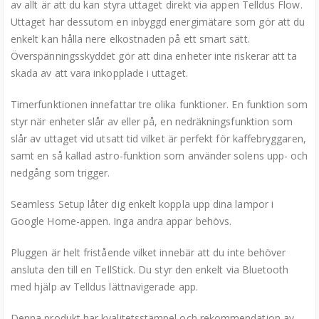
av allt är att du kan styra uttaget direkt via appen Telldus Flow.
Uttaget har dessutom en inbyggd energimätare som gör att du
enkelt kan hålla nere elkostnaden på ett smart sätt.
Överspänningsskyddet gör att dina enheter inte riskerar att ta
skada av att vara inkopplade i uttaget.
Timerfunktionen innefattar tre olika funktioner. En funktion som
styr när enheter slår av eller på, en nedräkningsfunktion som
slår av uttaget vid utsatt tid vilket är perfekt för kaffebryggaren,
samt en så kallad astro-funktion som använder solens upp- och
nedgång som trigger.
Seamless Setup låter dig enkelt koppla upp dina lampor i
Google Home-appen. Inga andra appar behövs.
Pluggen är helt fristående vilket innebär att du inte behöver
ansluta den till en TellStick. Du styr den enkelt via Bluetooth
med hjälp av Telldus lättnavigerade app.
Denna produkt har kvalitetsstämpel och rekommendation av