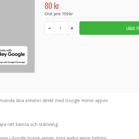
80 kr
Ord. pris 159 kr
g använda dina enheter direkt med Google Home-appen
kapa rätt känsla och stämning.
ampor i Google Home-appen. Inga andra appar behövs.