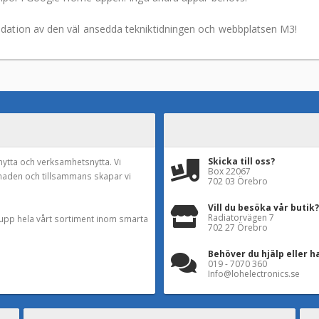
ation av den väl ansedda tekniktidningen och webbplatsen M3!
Skicka till oss?
nytta och verksamhetsnytta. Vi
Box 22067
naden och tillsammans skapar vi
702 03 Örebro
Vill du besöka vår butik?
Radiatorvägen 7
a upp hela vårt sortiment inom smarta
702 27 Örebro
Behöver du hjälp eller h
019 - 7070 360
Info@lohelectronics.se