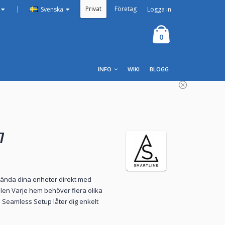
Privat
Företag
|
Logga in
Svenska
0
INFO
WIKI
BLOGG
7
vända dina enheter direkt med
len Varje hem behöver flera olika
. Seamless Setup låter dig enkelt