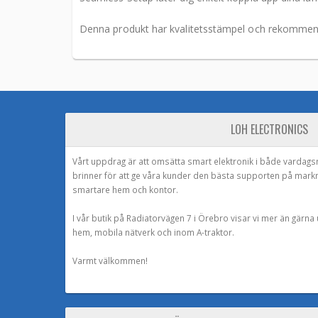
Denna produkt har kvalitetsstämpel och rekommend
LOH ELECTRONICS
Vårt uppdrag är att omsätta smart elektronik i både vardags
brinner för att ge våra kunder den bästa supporten på mark
smartare hem och kontor.
I vår butik på Radiatorvägen 7 i Örebro visar vi mer än gärn
hem, mobila nätverk och inom A-traktor.
Varmt välkommen!