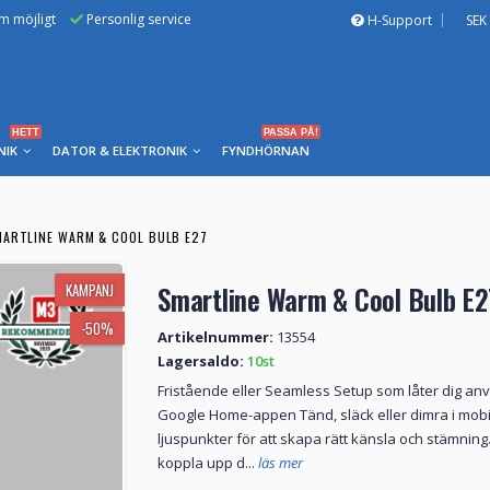
om möjligt
Personlig service
H-Support
SEK
HETT
PASSA PÅ!
NIK
DATOR & ELEKTRONIK
FYNDHÖRNAN
ARTLINE WARM & COOL BULB E27
KAMPANJ
Smartline Warm & Cool Bulb E2
-50%
Artikelnummer:
13554
Lagersaldo:
10st
Fristående eller Seamless Setup som låter dig an
Google Home-appen Tänd, släck eller dimra i mobi
ljuspunkter för att skapa rätt känsla och stämning
koppla upp d...
läs mer