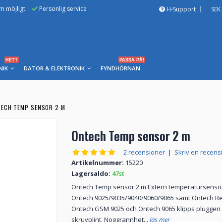
om möjligt
Personlig service
H-Support
SEK
HETT
PASSA PÅ!
NIK
DATOR & ELEKTRONIK
FYNDHÖRNAN
ECH TEMP SENSOR 2 M
Ontech Temp sensor 2 m
2 recensioner
|
Skriv en recens
Artikelnummer:
15220
Lagersaldo:
47st
Ontech Temp sensor 2 m Extern temperatursensor 
Ontech 9025/9035/9040/9060/9065 samt Ontech Relay
Ontech GSM 9025 och Ontech 9065 klipps pluggen bo
skruvplint. Noggrannhet...
läs mer