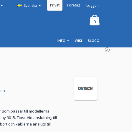
Privat
Företag
|
Logga in
Svenska
0
INFO
WIKI
BLOGG
ion
som passar till modellerna:
 9015. Tips: Vid anslutning till
rt och kablarna ansluts till