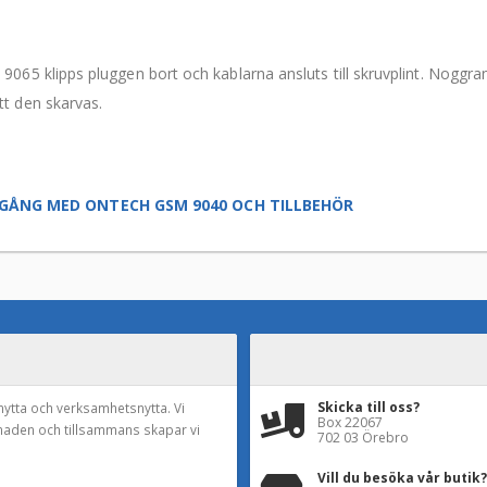
9065 klipps pluggen bort och kablarna ansluts till skruvplint. Noggra
tt den skarvas.
GÅNG MED ONTECH GSM 9040 OCH TILLBEHÖR
Skicka till oss?
nytta och verksamhetsnytta. Vi
Box 22067
naden och tillsammans skapar vi
702 03 Örebro
Vill du besöka vår butik?