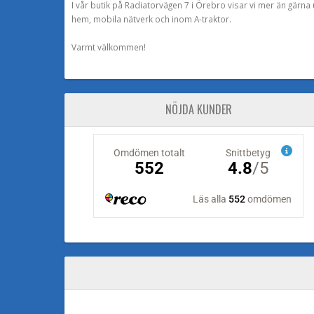
I vår butik på Radiatorvägen 7 i Örebro visar vi mer än gärn
hem, mobila nätverk och inom A-traktor.
Varmt välkommen!
NÖJDA KUNDER