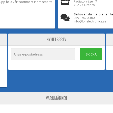
Radiatorvägen 7
a upp hela vårt sortiment inom smarta
702 27 Örebro
Behöver du hjälp eller h
019 - 7070 360
Info@lohelectronics.se
NYHETSBREV
SKICKA
VARUMÄRKEN