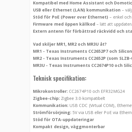
Kompatibel med Home Assistant och Domoti
USB eller Ethernet (LAN) kommunikation
– välj
Stöd för PoE (Power over Ethernet)
– enkel och f
Firmware med öppen källkod
– lätt att uppdate
Extern antenn för förbättrad räckvidd och sta
Vad skiljer MR1, MR2 och MR3U åt?
MR1 -
Texas Instruments CC2652P7 och Silico
MR2 - Texas Instruments CC2652P (som SLZB-0
MR3U - Texas Instruments CC2674P10 och Sili
Teknisk specifikation:
Mikrokontroller:
CC2674P10 och EFR32MG24
Zigbee-chip:
Zigbee 3.0-kompatibelt
Kommunikation:
USB CDC (Virtual COM), Ethern
Strömförsörjning:
5V via USB eller PoE via Ethern
Stöd för OTA-uppdateringar
Kompakt design, väggmonterbar