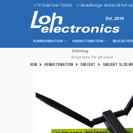
Fri frakt över 1500 kr
Beställningar skickas så fort s
Est. 2010
KOMMUNIKATION
HEMAUTOMATION
BILELEKTRO
Sökning:
Börja skriv för att söka!
HEM
HEMAUTOMATION
SMLIGHT
SMLIGHT SLZB-MR