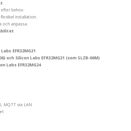
cz
 efter behov.
lexibel installation.
ra och anpassa.
bilitet
n Labs EFR32MG21
6) och Silicon Labs EFR32MG21 (som SLZB-06M)
con Labs EFR32MG24
et, MQTT via LAN
et