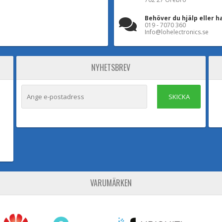
Behöver du hjälp eller h
019 - 7070 360
Info@lohelectronics.se
NYHETSBREV
SKICKA
VARUMÄRKEN