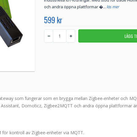
industriella IoT-lösningar. Med stöd för både Ho
och andra öppna plattformar �...
läs mer
599 kr
gateway som fungerar som en brygga mellan Zigbee-enheter och MQTT
e Assistant, Domoticz, Zigbee2MQTT och andra öppna plattformar är
 för kontroll av Zigbee-enheter via MQTT.