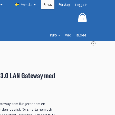
Privat
Företag
|
Logga in
Svenska
0
INFO
WIKI
BLOGG
3.0 LAN Gateway med
-gateway som fungerar som en
r den idealisk för smarta hem och