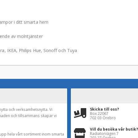
lampor i ditt smarta hem
oende av molntjänster
ara, IKEA, Philips Hue, Sonoff och Tuya
Skicka till oss?
nytta och verksamhetsnytta. Vi
Box 22067
naden och tillsammans skapar vi
702 03 Örebro
Vill du besöka vår butik?
Radiatorvägen 7
a upp hela vårt sortiment inom smarta
702 27 Örebro