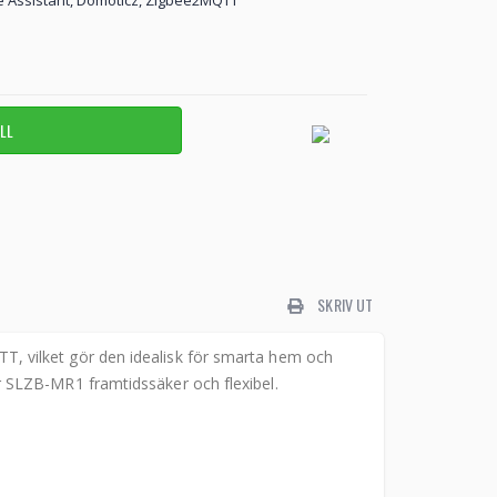
me Assistant, Domoticz, Zigbee2MQTT
SKRIV UT
, vilket gör den idealisk för smarta hem och
 SLZB-MR1 framtidssäker och flexibel.