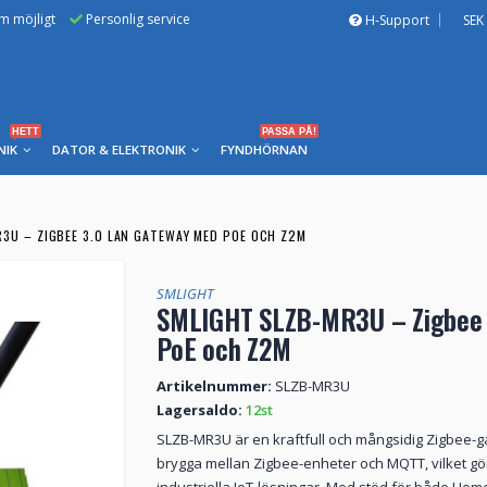
om möjligt
Personlig service
H-Support
SEK
HETT
PASSA PÅ!
NIK
DATOR & ELEKTRONIK
FYNDHÖRNAN
3U – ZIGBEE 3.0 LAN GATEWAY MED POE OCH Z2M
SMLIGHT
SMLIGHT SLZB-MR3U – Zigbee 
PoE och Z2M
Artikelnummer:
SLZB-MR3U
Lagersaldo:
12st
SLZB-MR3U är en kraftfull och mångsidig Zigbee
brygga mellan Zigbee-enheter och MQTT, vilket gö