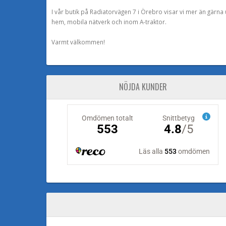
I vår butik på Radiatorvägen 7 i Örebro visar vi mer än gärn
hem, mobila nätverk och inom A-traktor.
Varmt välkommen!
NÖJDA KUNDER