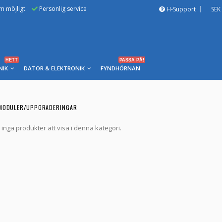
om möjligt
Personlig service
H-Support
SEK
HETT
PASSA PÅ!
NIK
DATOR & ELEKTRONIK
FYNDHÖRNAN
MODULER/UPPGRADERINGAR
 inga produkter att visa i denna kategori.