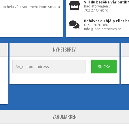
Vill du besöka vår butik?
Radiatorvägen 7
a upp hela vårt sortiment inom smarta
702 27 Örebro
Behöver du hjälp eller h
019 - 7070 360
Info@lohelectronics.se
NYHETSBREV
SKICKA
VARUMÄRKEN