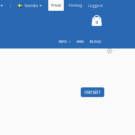
Privat
Företag
|
Logga in
Svenska
0
INFO
WIKI
BLOGG
FORTSÄTT