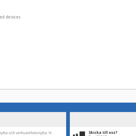
ed devices
Skicka till oss?
nytta och verksamhetsnytta. Vi