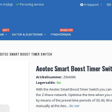
om möjligt
Personlig service
H-Support
SEK
HETT
PASSA PÅ!
NIK
DATOR & ELEKTRONIK
FYNDHÖRNAN
EOTEC SMART BOOST TIMER SWITCH
Aeotec Smart Boost Timer Swi
Artikelnummer:
ZWA006
Lagersaldo:
6st
With the Aeotec Smart Boost Timer Switch you can i
the Z-Wave network. Optimise the time when you n
by means of the preset time periods of 30, 60, 90 
manually at the Aeo...
läs mer