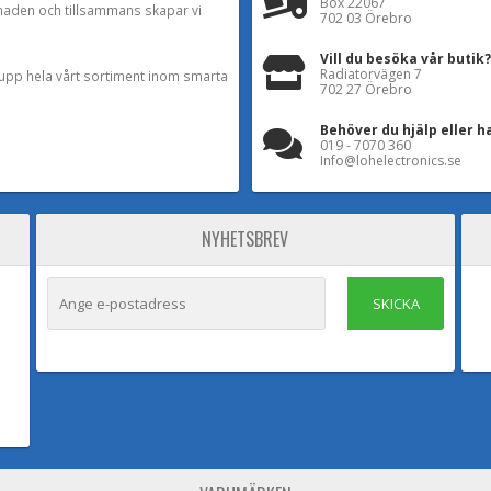
Box 22067
naden och tillsammans skapar vi
702 03 Örebro
Vill du besöka vår butik?
Radiatorvägen 7
a upp hela vårt sortiment inom smarta
702 27 Örebro
Behöver du hjälp eller h
019 - 7070 360
Info@lohelectronics.se
NYHETSBREV
SKICKA