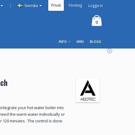
Privat
Företag
|
Logga in
Svenska
0
INFO
WIKI
BLOGG
tch
ntegrate your hot water boiler into
eed the warm water individually or
or 120 minutes. The control is done