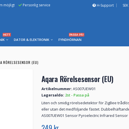
om möjligt
Personlig service
H-Support
SEK
HETT
PASSA PÅ!
NIK
DATOR & ELEKTRONIK
FYNDHÖRNAN
A RÖRELSESENSOR (EU)
Aqara Rörelsesensor (EU)
Artikelnummer:
AS007UEW01
Lagersaldo:
2st - Passa på
Liten och smidig rörelsedetektor för ZigBee trådlö
eller utan det medföljande fästet. Dubbelhäftande
AS007UEW01 Sensor Pyroelectric Infrared Sensor Ga
249 kr