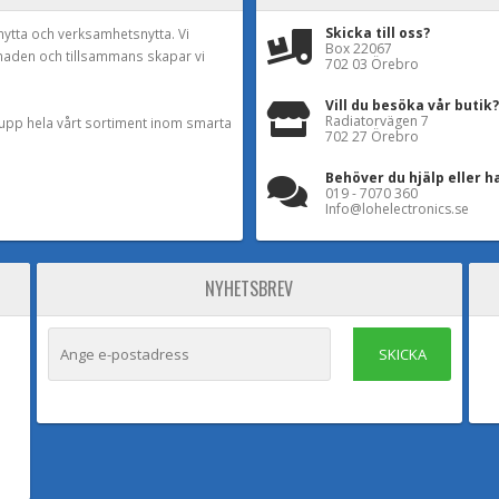
Skicka till oss?
nytta och verksamhetsnytta. Vi
Box 22067
naden och tillsammans skapar vi
702 03 Örebro
Vill du besöka vår butik?
Radiatorvägen 7
a upp hela vårt sortiment inom smarta
702 27 Örebro
Behöver du hjälp eller h
019 - 7070 360
Info@lohelectronics.se
NYHETSBREV
SKICKA