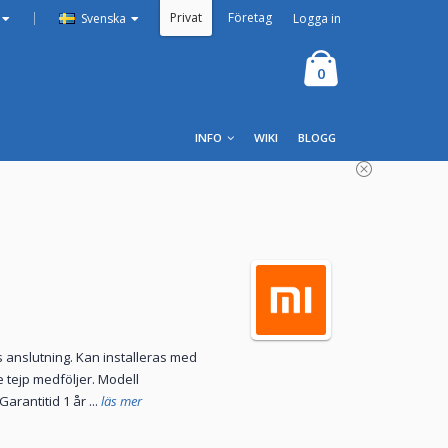
Privat
Företag
|
Logga in
Svenska
0
INFO
WIKI
BLOGG
s anslutning. Kan installeras med
 tejp medföljer. Modell
rantitid 1 år ...
läs mer