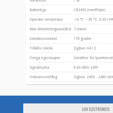
Garantitid
1 år
Batterityp
CR2450 (medföljer)
Operativ temperatur
-10 °C ~ 45 °C, 0-95 rH
Max detekteringsavstånd
7 meter
Detektionsvinkel
170 grader
Trådlös teknik
ZigBee HA1.2
Övriga egenskaper
Detektor för ljusintensi
Signalstyrka
9,60 dBm EIRP
Frekvensomfång
Zigbee: 2405 - 2480 M
LOH ELECTRONICS