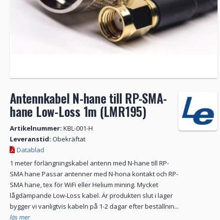
Antennkabel N-hane till RP-SMA-
hane Low-Loss 1m (LMR195)
Artikelnummer:
KBL-001-H
Leveranstid:
Obekräftat
Datablad
1 meter förlängningskabel antenn med N-hane till RP-
SMA hane Passar antenner med N-hona kontakt och RP-
SMA hane, tex för WiFi eller Helium mining. Mycket
lågdämpande Low-Loss kabel. Är produkten slut i lager
bygger vi vanligtvis kabeln på 1-2 dagar efter beställnin...
läs mer