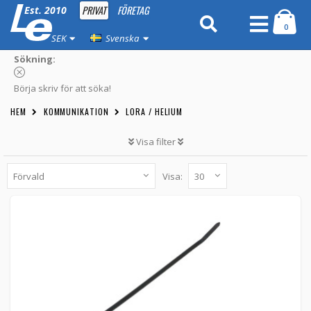
PRIVAT
FÖRETAG
Est. 2010
0
SEK
Svenska
Sökning:
Börja skriv för att söka!
HEM
KOMMUNIKATION
LORA / HELIUM
Visa filter
Visa:
Buntband 7,6x37mm styckvis
03-1001 -
Loh Electronics
3 kr
LÄGG TILL
10st