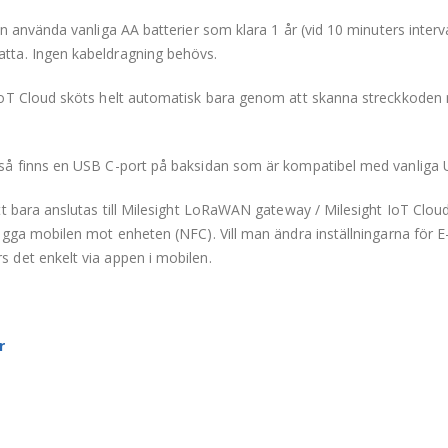
använda vanliga AA batterier som klara 1 år (vid 10 minuters intervall
tta. Ingen kabeldragning behövs.
oT Cloud sköts helt automatisk bara genom att skanna streckkoden 
så finns en USB C-port på baksidan som är kompatibel med vanliga 
tt bara anslutas till Milesight LoRaWAN gateway / Milesight IoT Clo
gga mobilen mot enheten (NFC). Vill man ändra inställningarna för E
det enkelt via appen i mobilen.
r