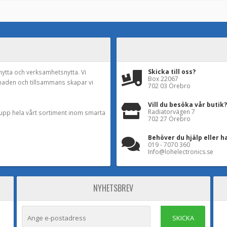
Skicka till oss?
nytta och verksamhetsnytta. Vi
Box 22067
naden och tillsammans skapar vi
702 03 Örebro
Vill du besöka vår butik?
Radiatorvägen 7
a upp hela vårt sortiment inom smarta
702 27 Örebro
Behöver du hjälp eller h
019 - 7070 360
Info@lohelectronics.se
NYHETSBREV
SKICKA