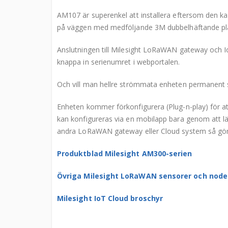
AM107 är superenkel att installera eftersom den kan 
på väggen med medföljande 3M dubbelhäftande pla
Anslutningen till Milesight LoRaWAN gateway och I
knappa in serienumret i webportalen.
Och vill man hellre strömmata enheten permanent 
Enheten kommer förkonfigurera (Plug-n-play) för a
kan konfigureras via en mobilapp bara genom att lä
andra LoRaWAN gateway eller Cloud system så görs 
Produktblad Milesight AM300-serien
Övriga Milesight LoRaWAN sensorer och node
Milesight IoT Cloud broschyr