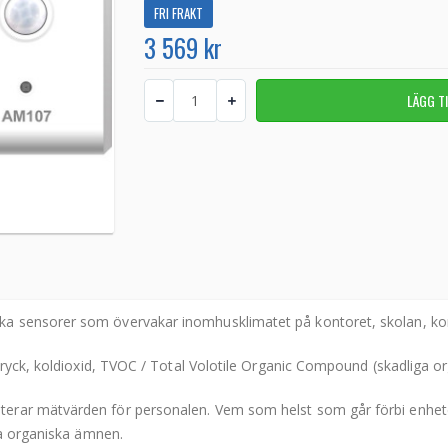
FRI FRAKT
3 569 kr
a sensorer som övervakar inomhusklimatet på kontoret, skolan, kon
ryck, koldioxid, TVOC / Total Volotile Organic Compound (skadliga org
rar mätvärden för personalen. Vem som helst som går förbi enheten
ga organiska ämnen.