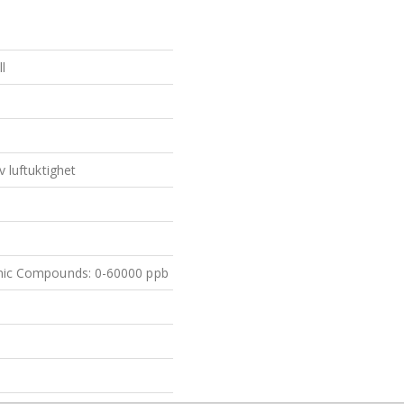
l
v luftuktighet
anic Compounds: 0-60000 ppb