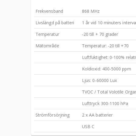
Frekvensband
868 MHz
Livslängd på batteri
1 år vid 10 minuters interval
Temperatur
-20 till + 70 grader
Mätområde
Temperatur: -20 till +70
Luftfuktighet: 0-100% relati
Koldioxid: 400-5000 ppm
Ljus: 0-60000 Lux
TVOC / Total Volotile Org
Lufttryck 300-1100 hPa
Strömförsörjning
2 x AA batterier
USB C