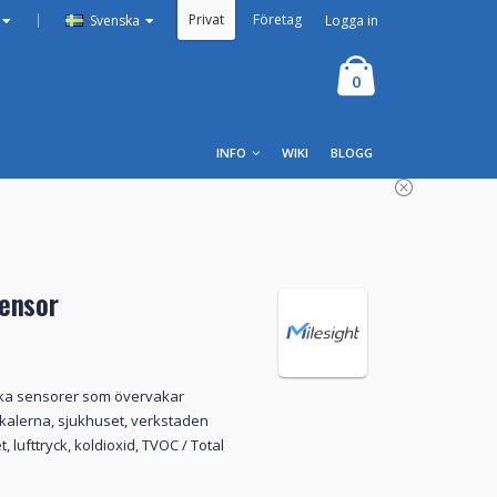
Privat
Företag
|
Logga in
Svenska
0
INFO
WIKI
BLOGG
Sensor
ika sensorer som övervakar
kalerna, sjukhuset, verkstaden
 lufttryck, koldioxid, TVOC / Total