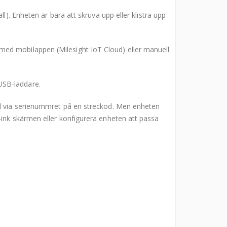
). Enheten är bara att skruva upp eller klistra upp
med mobilappen (Milesight IoT Cloud) eller manuell
USB-laddare.
ud via serienummret på en streckod. Men enheten
-ink skärmen eller konfigurera enheten att passa