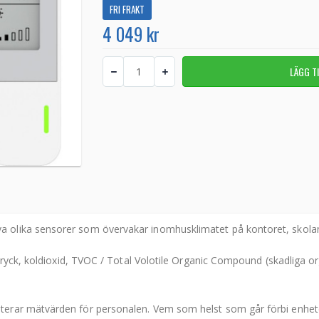
FRI FRAKT
4 049 kr
olika sensorer som övervakar inomhusklimatet på kontoret, skolan,
ttryck, koldioxid, TVOC / Total Volotile Organic Compound (skadliga
rar mätvärden för personalen. Vem som helst som går förbi enheten