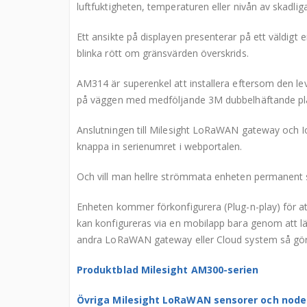
luftfuktigheten, temperaturen eller nivån av skadl
Ett ansikte på displayen presenterar på ett väldigt e
blinka rött om gränsvärden överskrids.
AM314 är superenkel att installera eftersom den leve
på väggen med medföljande 3M dubbelhäftande pla
Anslutningen till Milesight LoRaWAN gateway och I
knappa in serienumret i webportalen.
Och vill man hellre strömmata enheten permanent 
Enheten kommer förkonfigurera (Plug-n-play) för a
kan konfigureras via en mobilapp bara genom att lä
andra LoRaWAN gateway eller Cloud system så görs 
Produktblad Milesight AM300-serien
Övriga Milesight LoRaWAN sensorer och node