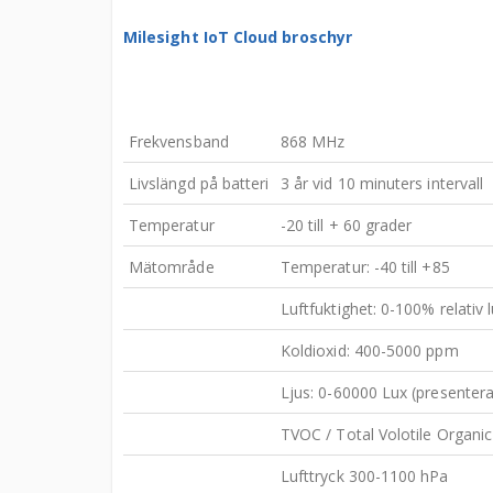
Milesight IoT Cloud broschyr
Frekvensband
868 MHz
Livslängd på batteri
3 år vid 10 minuters intervall
Temperatur
-20 till + 60 grader
Mätområde
Temperatur: -40 till +85
Luftfuktighet: 0-100% relativ 
Koldioxid: 400-5000 ppm
Ljus: 0-60000 Lux (presenter
TVOC / Total Volotile Organ
Lufttryck 300-1100 hPa