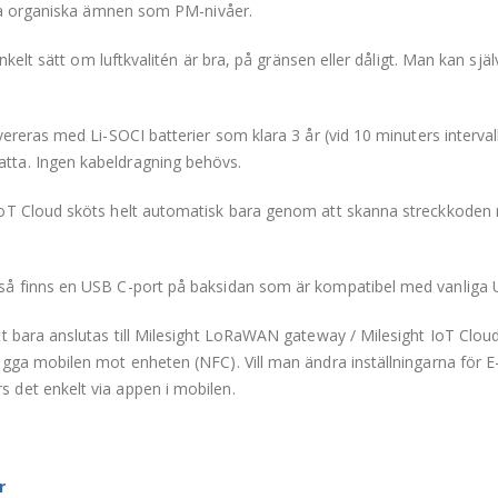
iga organiska ämnen som PM-nivåer.
nkelt sätt om luftkvalitén är bra, på gränsen eller dåligt. Man kan själ
reras med Li-SOCI batterier som klara 3 år (vid 10 minuters intervall)
tta. Ingen kabeldragning behövs.
oT Cloud sköts helt automatisk bara genom att skanna streckkoden 
så finns en USB C-port på baksidan som är kompatibel med vanliga 
tt bara anslutas till Milesight LoRaWAN gateway / Milesight IoT Clo
gga mobilen mot enheten (NFC). Vill man ändra inställningarna för E
det enkelt via appen i mobilen.
r