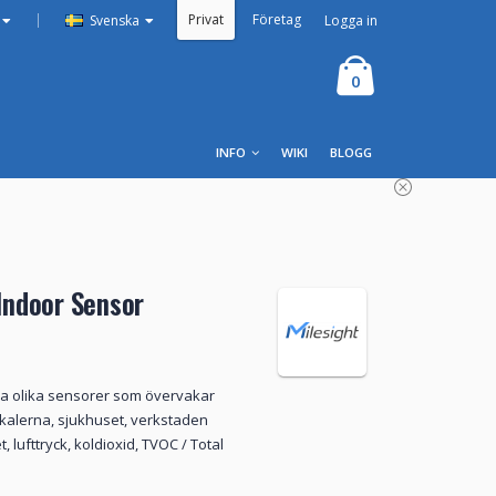
Privat
Företag
|
Logga in
Svenska
0
INFO
WIKI
BLOGG
ndoor Sensor
a olika sensorer som övervakar
kalerna, sjukhuset, verkstaden
 lufttryck, koldioxid, TVOC / Total