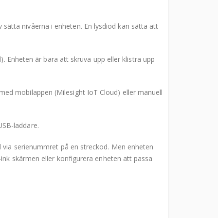
v sätta nivåerna i enheten. En lysdiod kan sätta att
. Enheten är bara att skruva upp eller klistra upp
med mobilappen (Milesight IoT Cloud) eller manuell
USB-laddare.
ud via serienummret på en streckod. Men enheten
-ink skärmen eller konfigurera enheten att passa