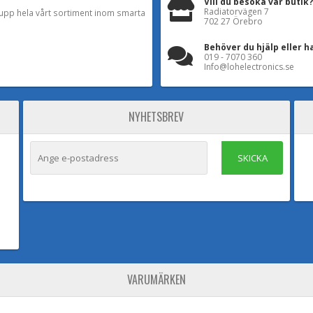
Vill du besöka vår butik?
Radiatorvägen 7
a upp hela vårt sortiment inom smarta
702 27 Örebro
Behöver du hjälp eller h
019 - 7070 360
Info@lohelectronics.se
NYHETSBREV
SKICKA
VARUMÄRKEN