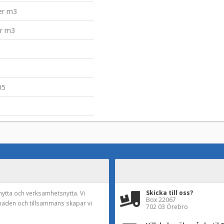
per m3
er m3
05
Skicka till oss?
nytta och verksamhetsnytta. Vi
Box 22067
naden och tillsammans skapar vi
702 03 Örebro