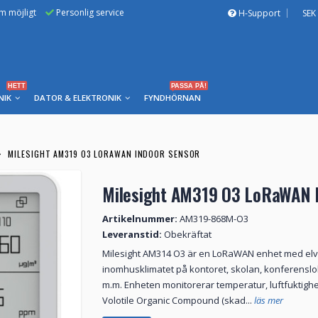
om möjligt
Personlig service
H-Support
SEK
HETT
PASSA PÅ!
NIK
DATOR & ELEKTRONIK
FYNDHÖRNAN
MILESIGHT AM319 O3 LORAWAN INDOOR SENSOR
Milesight AM319 O3 LoRaWAN I
Artikelnummer:
AM319-868M-O3
Leveranstid:
Obekräftat
Milesight AM314 O3 är en LoRaWAN enhet med elv
inomhusklimatet på kontoret, skolan, konferenslo
m.m. Enheten monitorerar temperatur, luftfuktighet,
Volotile Organic Compound (skad...
läs mer