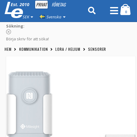
PRIVAT
FÖRETAG
Est. 2010
0
SEK
Svenska
Sökning:
Börja skriv för att söka!
HEM
KOMMUNIKATION
LORA / HELIUM
SENSORER