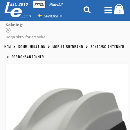
PRIVAT
FÖRETAG
Est. 2010
0
SEK
Svenska
Sökning:
Börja skriv för att söka!
HEM
KOMMUNIKATION
MOBILT BREDBAND
3G/4G/5G ANTENNER
FORDONSANTENNER