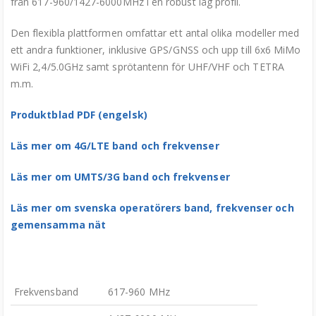
från 617-960/1427-6000MHz i en robust låg profil.
Den flexibla plattformen omfattar ett antal olika modeller med
ett andra funktioner, inklusive GPS/GNSS och upp till 6x6 MiMo
WiFi 2,4/5.0GHz samt sprötantenn för UHF/VHF och TETRA
m.m.
Produktblad PDF (engelsk)
Läs mer om 4G/LTE band och frekvenser
Läs mer om UMTS/3G band och frekvenser
Läs mer om svenska operatörers band, frekvenser och
gemensamma nät
Frekvensband
617-960 MHz