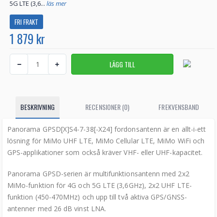
5G LTE (3,6...
läs mer
FRI FRAKT
1 879 kr
BESKRIVNING
RECENSIONER (0)
FREKVENSBAND
Panorama GPSD[X]S4-7-38[-X24] fordonsantenn är en allt-i-ett
lösning för MiMo UHF LTE, MiMo Cellular LTE, MiMo WiFi och
GPS-applikationer som också kräver VHF- eller UHF-kapacitet.
Panorama GPSD-serien är multifunktionsantenn med 2x2
MiMo-funktion för 4G och 5G LTE (3,6GHz), 2x2 UHF LTE-
funktion (450-470MHz) och upp till två aktiva GPS/GNSS-
antenner med 26 dB vinst LNA.