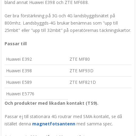
bland annat Huawei E398 och ZTE MF688.
Ger bra förstärkning på 3G och 4G landsbyggdsnätet på
800mhz. Landsbyggds-4G brukar benämnas som "upp till
25mbit" eller "upp till 32mbit" på operatörernas täckningskartor.
Passar till
Huawei E392
ZTE MF80
Huawei E398
ZTE MF93D
Huawei E589
ZTE MF821D
Huawei E5776
Och produkter med likadan kontakt (TS9).
Passar ej till stationära 4G routrar med SMA-kontakt, se då
istället denna
magnetfotsantenn
med samma spec.