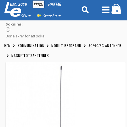
PRIVAT
FÖRETAG
Est. 2010
0
SEK
Svenska
Sökning:
Börja skriv för att söka!
HEM
KOMMUNIKATION
MOBILT BREDBAND
3G/4G/5G ANTENNER
MAGNETFOTSANTENNER