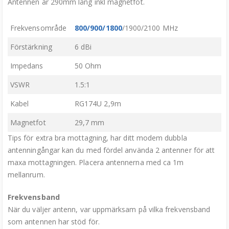
Antennen är 290mm lång inkl magnetfot.
Frekvensområde
800/900/1800
/1900/2100 MHz
Förstärkning
6 dBi
Impedans
50 Ohm
VSWR
1.5:1
Kabel
RG174U 2,9m
Magnetfot
29,7 mm
Tips för extra bra mottagning, har ditt modem dubbla
antenningångar kan du med fördel använda 2 antenner för att
maxa mottagningen. Placera antennerna med ca 1m
mellanrum.
Frekvensband
När du väljer antenn, var uppmärksam på vilka frekvensband
som antennen har stöd för.