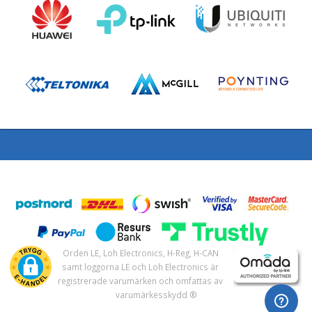
Orden LE, Loh Electronics, H-Reg, H-CAN
samt loggorna LE och Loh Electronics är
registrerade varumärken och omfattas av
varumärkesskydd ®