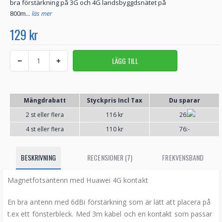
bra förstärkning på 3G och 4G landsbyggdsnätet på
800m...
läs mer
129 kr
Mängdrabatt
Styckpris Incl Tax
Du sparar
2 st eller flera
116 kr
26:-
4 st eller flera
110 kr
76:-
BESKRIVNING
RECENSIONER (7)
FREKVENSBAND
Magnetfotsantenn med Huawei 4G kontakt
En bra antenn med 6dBi förstärkning som är lätt att placera på
t.ex ett fönsterbleck. Med 3m kabel och en kontakt som passar