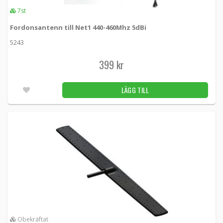
7st
Panorama modular whip 2dBi 420-456MHz
Fordonsantenn till Net1 440-460Mhz 5dBi
AFB-T2 -
Panorama antennas
5243
259 kr
LÄGG TILL
399 kr
Utleverans inom 24-72h
LÄGG TILL
Panorama modular whip TETRA 380-430MHz
BNC
MQ-BNC-TET -
Panorama antennas
309 kr
LÄGG TILL
Obekräftat
Panorama Rundstrålande 380-430MHz
UHF/Tetra N-Hane
BSU-TETG5 -
Panorama antennas
Obekräftat