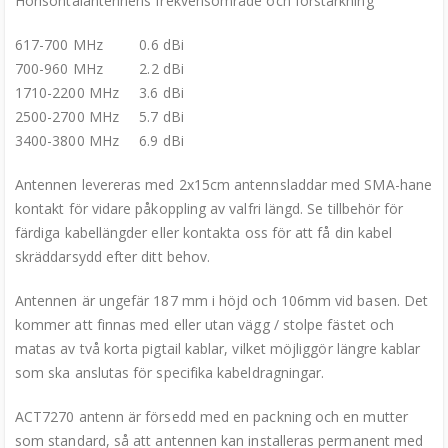
Horisontalantennens frekvensområde och förstärkning
617-700 MHz 0.6 dBi
700-960 MHz 2.2 dBi
1710-2200 MHz 3.6 dBi
2500-2700 MHz 5.7 dBi
3400-3800 MHz 6.9 dBi
Antennen levereras med 2x15cm antennsladdar med SMA-hane
kontakt för vidare påkoppling av valfri längd. Se tillbehör för
färdiga kabellängder eller kontakta oss för att få din kabel
skräddarsydd efter ditt behov.
Antennen är ungefär 187 mm i höjd och 106mm vid basen. Det
kommer att finnas med eller utan vägg / stolpe fästet och
matas av två korta pigtail kablar, vilket möjliggör längre kablar
som ska anslutas för specifika kabeldragningar.
ACT7270 antenn är försedd med en packning och en mutter
som standard, så att antennen kan installeras permanent med