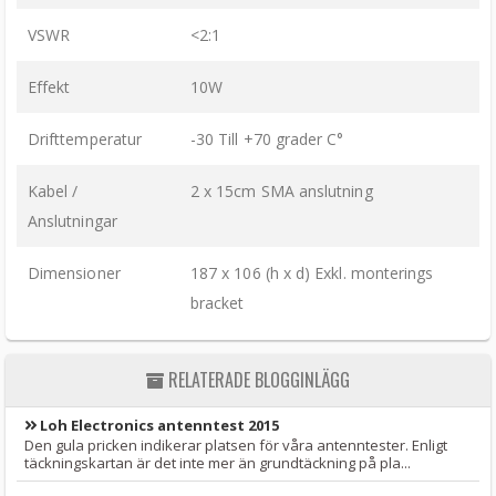
VSWR
<2:1
Effekt
10W
Drifttemperatur
-30 Till +70 grader C°
Kabel /
2 x 15cm SMA anslutning
Anslutningar
Dimensioner
187 x 106 (h x d) Exkl. monterings
bracket
RELATERADE BLOGGINLÄGG
Loh Electronics antenntest 2015
Den gula pricken indikerar platsen för våra antenntester. Enligt
täckningskartan är det inte mer än grundtäckning på pla...