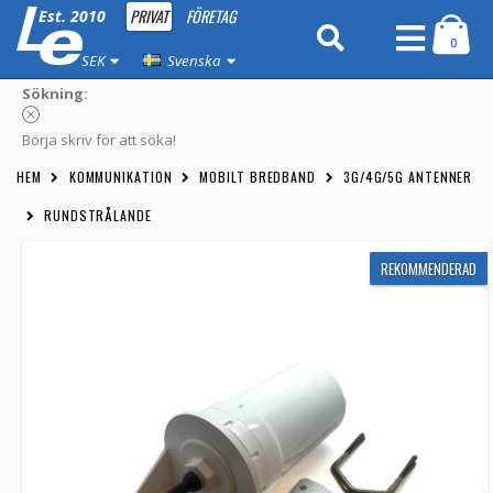
PRIVAT
FÖRETAG
Est. 2010
0
SEK
Svenska
Sökning:
Börja skriv för att söka!
HEM
KOMMUNIKATION
MOBILT BREDBAND
3G/4G/5G ANTENNER
RUNDSTRÅLANDE
REKOMMENDERAD