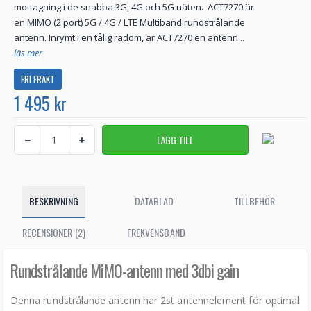
mottagning i de snabba 3G, 4G och 5G näten. ACT7270 är
en MIMO (2 port) 5G / 4G / LTE Multiband rundstrålande
antenn. Inrymt i en tålig radom, är ACT7270 en antenn...
läs mer
FRI FRAKT
1 495 kr
BESKRIVNING
DATABLAD
TILLBEHÖR
RECENSIONER (2)
FREKVENSBAND
Rundstrålande MiMO-antenn med 3dbi gain
Denna rundstrålande antenn har 2st antennelement för optimal