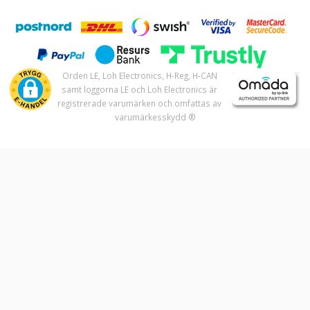
Orden LE, Loh Electronics, H-Reg, H-CAN
samt loggorna LE och Loh Electronics är
registrerade varumärken och omfattas av
varumärkesskydd ®