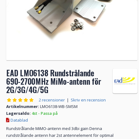
EAD LMO6138 Rundstrålande
690-2700MHz MiMo-antenn för
2G/3G/4G/5G
2 recensioner
|
Skriv en recension
Artikelnummer:
LMO6138-WB-SMSM
Lagersaldo:
4st - Passa på
Datablad
Rundstrålande MiMO-antenn med 3dbi gain Denna
rundstrålande antenn har 2st antennelement för optimal