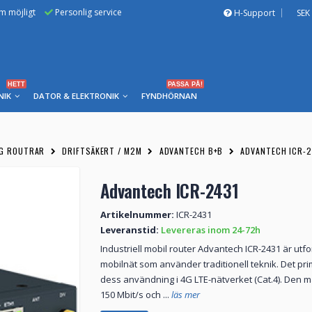
om möjligt
Personlig service
H-Support
SEK
HETT
PASSA PÅ!
NIK
DATOR & ELEKTRONIK
FYNDHÖRNAN
5G ROUTRAR
DRIFTSÄKERT / M2M
ADVANTECH B+B
ADVANTECH ICR-2
Advantech ICR-2431
Artikelnummer:
ICR-2431
Leveranstid:
Levereras inom 24-72h
Industriell mobil router Advantech ICR-2431 är ut
mobilnät som använder traditionell teknik. Det pr
dess användning i 4G LTE-nätverket (Cat.4). Den 
150 Mbit/s och ...
läs mer