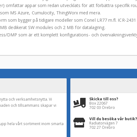
 omfattar appar som redan utvecklats för att förbättra specifik router
ar som MS Azure, Cumulocity, ThingWorx med mera.
form som bygger på tidigare modeller som Conel LR77 m.fl. ICR-243
B dedikerat SW modules och 2 MB för datalagring.
cess/DMP som är ett komplett konfigurations- och övervakningsverkt
Skicka till oss?
nytta och verksamhetsnytta. Vi
Box 22067
naden och tillsammans skapar vi
702 03 Örebro
Vill du besöka vår butik?
Radiatorvägen 7
a upp hela vårt sortiment inom smarta
702 27 Örebro