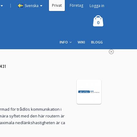
Privat
Företag
|
Logga in
Svenska
0
INFO
WIKI
BLOGG
431
formad för trådlös kommunikation i
imära syftet med den här routern är
maximala nedlänkshastigheten är ca