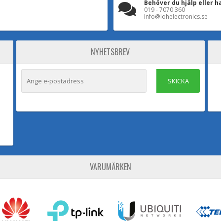
Behöver du hjälp eller h
019 - 7070 360
Info@lohelectronics.se
NYHETSBREV
SKICKA
VARUMÄRKEN