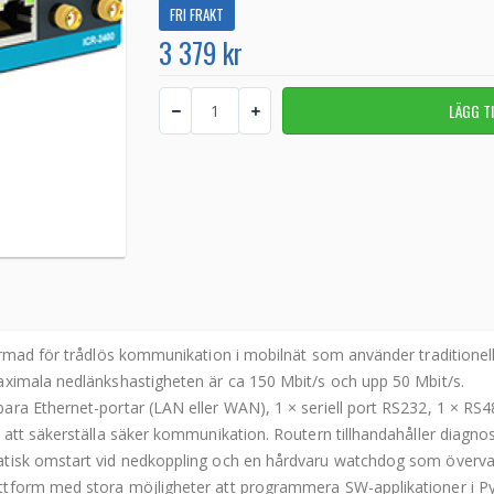
FRI FRAKT
3 379 kr
ormad för trådlös kommunikation i mobilnät som använder traditionell
aximala nedlänkshastigheten är ca 150 Mbit/s och upp 50 Mbit/s.
ra Ethernet-portar (LAN eller WAN), 1 × seriell port RS232, 1 × RS48
 att säkerställa säker kommunikation. Routern tillhandahåller diagn
atisk omstart vid nedkoppling och en hårdvaru watchdog som övervak
ttform med stora möjligheter att programmera SW-applikationer i P