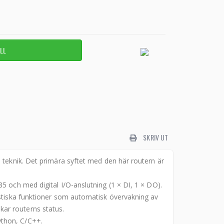
SKRIV UT
 teknik. Det primära syftet med den här routern är
5 och med digital I/O-anslutning (1 × DI, 1 × DO).
ostiska funktioner som automatisk övervakning av
ar routerns status.
ython, C/C++.