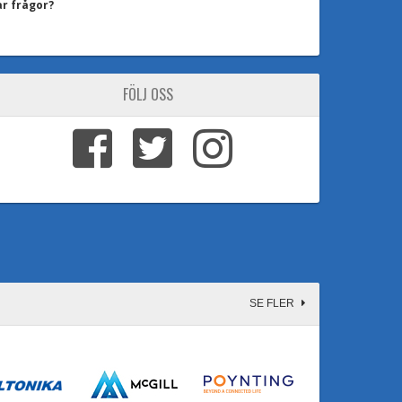
ar frågor?
FÖLJ OSS
SE FLER