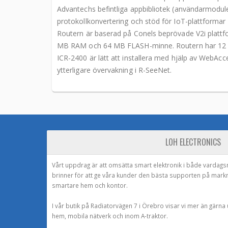
Advantechs befintliga appbibliotek (användarmoduler)
protokollkonvertering och stöd för IoT-plattform
Routern är baserad på Conels beprövade V2i platt
MB RAM och 64 MB FLASH-minne. Routern har 12 M
ICR-2400 är lätt att installera med hjälp av WebAc
ytterligare övervakning i R-SeeNet.
LOH ELECTRONICS
Vårt uppdrag är att omsätta smart elektronik i både vardags
brinner för att ge våra kunder den bästa supporten på mark
smartare hem och kontor.
I vår butik på Radiatorvägen 7 i Örebro visar vi mer än gärn
hem, mobila nätverk och inom A-traktor.