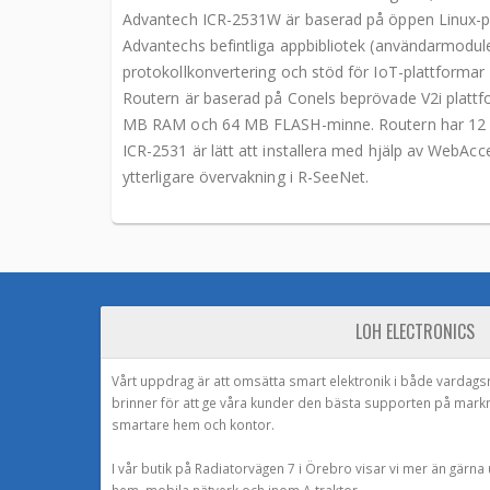
Advantech ICR-2531W är baserad på öppen Linux-pl
Advantechs befintliga appbibliotek (användarmoduler)
protokollkonvertering och stöd för IoT-plattform
Routern är baserad på Conels beprövade V2i platt
MB RAM och 64 MB FLASH-minne. Routern har 12 M
ICR-2531 är lätt att installera med hjälp av WebAc
ytterligare övervakning i R-SeeNet.
LOH ELECTRONICS
Vårt uppdrag är att omsätta smart elektronik i både vardags
brinner för att ge våra kunder den bästa supporten på mark
smartare hem och kontor.
I vår butik på Radiatorvägen 7 i Örebro visar vi mer än gärn
hem, mobila nätverk och inom A-traktor.