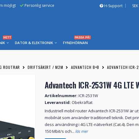
om möjligt
Personlig service
H-Support
SEK
HETT
PASSA PÅ!
NIK
DATOR & ELEKTRONIK
FYNDHÖRNAN
5G ROUTRAR
DRIFTSÄKERT / M2M
ADVANTECH B+B
ADVANTECH ICR-2
Advantech ICR-2531W 4G LTE W
Artikelnummer:
ICR-2531W
Leveranstid:
Obekräftat
Industriell mobil router Advantech ICR-2531W är u
mobilnät som använder traditionell teknik. Det pr
dess användning i 4G LTE-nätverket (Cat.4). Den 
150 Mbit/s och...
läs mer