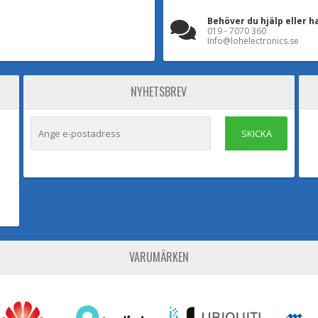
Behöver du hjälp eller h
019 - 7070 360
Info@lohelectronics.se
NYHETSBREV
SKICKA
VARUMÄRKEN