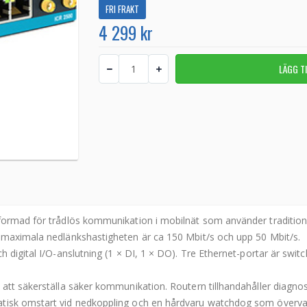
FRI FRAKT
4 299 kr
formad för trådlös kommunikation i mobilnät som använder traditione
n maximala nedlänkshastigheten är ca 150 Mbit/s och upp 50 Mbit/s.
h digital I/O-anslutning (1 × DI, 1 × DO). Tre Ethernet-portar är swi
 att säkerställa säker kommunikation. Routern tillhandahåller diagn
atisk omstart vid nedkoppling och en hårdvaru watchdog som övervak