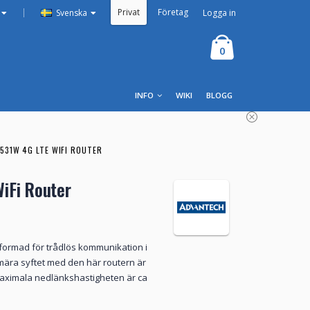
Privat
Företag
|
Logga in
Svenska
0
INFO
WIKI
BLOGG
531W 4G LTE WIFI ROUTER
iFi Router
tformad för trådlös kommunikation i
imära syftet med den här routern är
maximala nedlänkshastigheten är ca