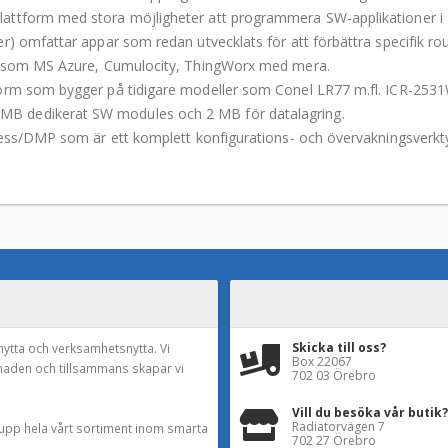
attform med stora möjligheter att programmera SW-applikationer i
 omfattar appar som redan utvecklats för att förbättra specifik router
ar som MS Azure, Cumulocity, ThingWorx med mera.
form som bygger på tidigare modeller som Conel LR77 m.fl. ICR-25
B dedikerat SW modules och 2 MB för datalagring.
cess/DMP som är ett komplett konfigurations- och övervakningsverkt
Skicka till oss?
nytta och verksamhetsnytta. Vi
Box 22067
naden och tillsammans skapar vi
702 03 Örebro
Vill du besöka vår butik?
Radiatorvägen 7
a upp hela vårt sortiment inom smarta
702 27 Örebro