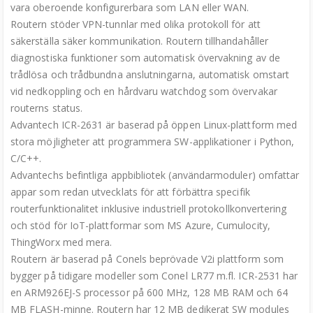
vara oberoende konfigurerbara som LAN eller WAN.
Routern stöder VPN-tunnlar med olika protokoll för att
säkerställa säker kommunikation. Routern tillhandahåller
diagnostiska funktioner som automatisk övervakning av de
trådlösa och trådbundna anslutningarna, automatisk omstart
vid nedkoppling och en hårdvaru watchdog som övervakar
routerns status.
Advantech ICR-2631 är baserad på öppen Linux-plattform med
stora möjligheter att programmera SW-applikationer i Python,
C/C++.
Advantechs befintliga appbibliotek (användarmoduler) omfattar
appar som redan utvecklats för att förbättra specifik
routerfunktionalitet inklusive industriell protokollkonvertering
och stöd för IoT-plattformar som MS Azure, Cumulocity,
ThingWorx med mera.
Routern är baserad på Conels beprövade V2i plattform som
bygger på tidigare modeller som Conel LR77 m.fl. ICR-2531 har
en ARM926EJ-S processor på 600 MHz, 128 MB RAM och 64
MB FLASH-minne. Routern har 12 MB dedikerat SW modules