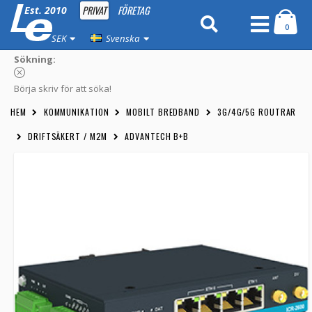
PRIVAT
FÖRETAG
Est. 2010
0
SEK
Svenska
Sökning:
Börja skriv för att söka!
HEM
KOMMUNIKATION
MOBILT BREDBAND
3G/4G/5G ROUTRAR
DRIFTSÄKERT / M2M
ADVANTECH B+B