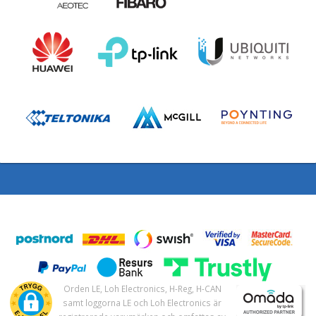
Orden LE, Loh Electronics, H-Reg, H-CAN
samt loggorna LE och Loh Electronics är