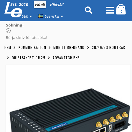
PRIVAT
FÖRETAG
Est. 2010
0
SEK
Svenska
Sökning:
Börja skriv för att söka!
HEM
KOMMUNIKATION
MOBILT BREDBAND
3G/4G/5G ROUTRAR
DRIFTSÄKERT / M2M
ADVANTECH B+B