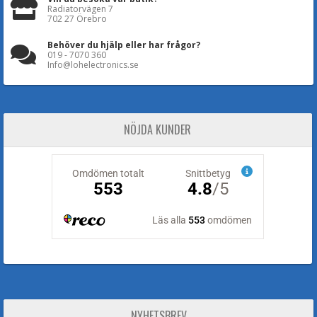
Radiatorvägen 7
702 27 Örebro
Behöver du hjälp eller har frågor?
019 - 7070 360
Info@lohelectronics.se
NÖJDA KUNDER
NYHETSBREV