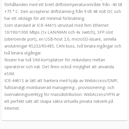
förhållanden med ett brett driftstemperaturområde från -40 till
+75 ° C. Den accepterar driftstänning från 9 till 48 Volt DC och
har ett viloläge för att minimal förbrukning.
Som standard är ICR-4461S utrustad med fem Ethernet
10/100/1000 Mbps (1x LAN/WAN och 4x switch), SFP-slot
(oberoende port), en USB-host 2.0, microSD-läsare, seriella
anslutningar RS232/RS485, CAN-buss, två binära ingångar och
två binära utgångar.
Router har två SIM-kortsplatser för redundans mellan
operatörer och nät. Det finns också möjlighet att använda
eSIM.
ICR-4461S är lätt att hantera med hjälp av WebAccess/DMP,
fullständigt molnbaserad managering-, provisionering- och
övervakningsverktyg för massdistribution. WebAccess/VPN är
ett perfekt sätt att skapa säkra virtuella privata nätverk på
Internet.