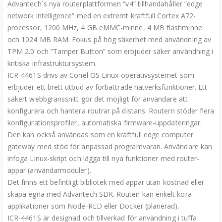
Advantech´s nya routerplattformen “v4” tillhandahåller ”edge
network intelligence” med en extremt kraftfull Cortex A72-
processor, 1200 MHz, 4 GB eMMC-minne, 4 MB flashminne
och 1024 MB RAM. Fokus på hög säkerhet med användning av
TPM 2.0 och ”Tamper Button” som erbjuder säker användning i
kritiska infrastruktursystem.
ICR-4461S drivs av Conel OS Linux-operativsystemet som
erbjuder ett brett utbud av förbättrade nätverksfunktioner. Ett
säkert webbgränssnitt gör det möjligt för användare att
konfigurera och hantera routrar på distans. Routern stöder flera
konfigurationsprofiler, automatiska firmware-uppdateringar.
Den kan också användas som en kraftfull edge computer
gateway med stöd för anpassad programvaran. Användare kan
infoga Linux-skript och lägga till nya funktioner med router-
appar (användarmoduler).
Det finns ett befintligt bibliotek med appar utan kostnad eller
skapa egna med Advantech SDK. Routen kan enkelt köra
applikationer som Node-RED eller Docker (planerad).
ICR-4461S är designad och tillverkad för användning i tuffa