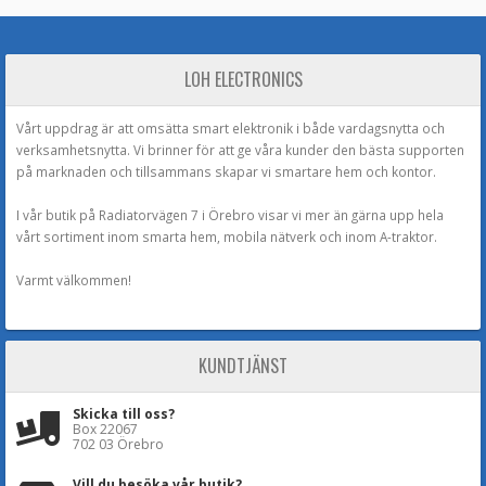
LOH ELECTRONICS
Vårt uppdrag är att omsätta smart elektronik i både vardagsnytta och
verksamhetsnytta. Vi brinner för att ge våra kunder den bästa supporten
på marknaden och tillsammans skapar vi smartare hem och kontor.
I vår butik på Radiatorvägen 7 i Örebro visar vi mer än gärna upp hela
vårt sortiment inom smarta hem, mobila nätverk och inom A-traktor.
Varmt välkommen!
KUNDTJÄNST
Skicka till oss?
Box 22067
702 03 Örebro
Vill du besöka vår butik?