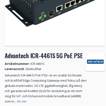
Advantech ICR-4461S 5G PoE PSE
Artikelnummer:
ICR-4461S
Leveranstid:
Obekräftat
Advantech ICR-4461S PoE PSE+ är en snabb 5G Router
och kraftfull Edge Computing Gateway med fokus på den
globala marknaden. 5G LTE gigabithastighet, låg latecy
och garanterad kvalitet (SLA) för anslutning är ett stort
steg för IoT- och Enhanced mobile broadband (eMBB)
som m...
läs mer