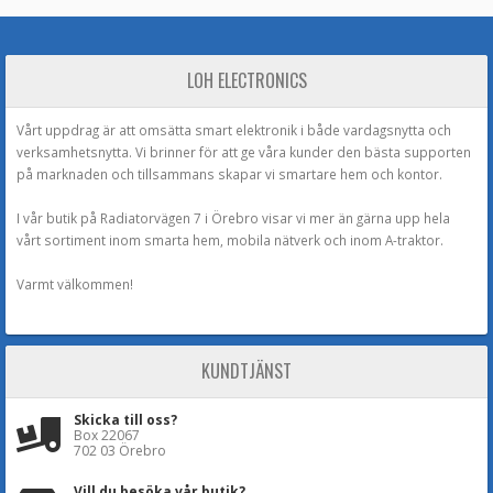
LOH ELECTRONICS
Vårt uppdrag är att omsätta smart elektronik i både vardagsnytta och
verksamhetsnytta. Vi brinner för att ge våra kunder den bästa supporten
på marknaden och tillsammans skapar vi smartare hem och kontor.
I vår butik på Radiatorvägen 7 i Örebro visar vi mer än gärna upp hela
vårt sortiment inom smarta hem, mobila nätverk och inom A-traktor.
Varmt välkommen!
KUNDTJÄNST
Skicka till oss?
Box 22067
702 03 Örebro
Vill du besöka vår butik?