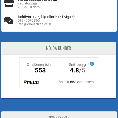
Radiatorvägen 7
702 27 Örebro
Behöver du hjälp eller har frågor?
019 - 7070 360
Info@lohelectronics.se
NÖJDA KUNDER
NYHETSBREV