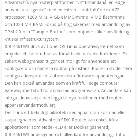
Advantech´s nya routerplattformen “v4” tillhandahåller ”edge
network intelligence” med en extremt kraftfull Cortex A72-
processor, 1200 MHz, 4 GB eMMC-minne, 4 MB flashminne
och 1024 MB RAM. Fokus på hög säkerhet med användning av
TPM 2.0 och ”Tamper Button” som erbjuder säker användning i
kritiska infrastruktursystem.
ICR-4461W3 drivs av Conel OS Linux-operativsystemet som
erbjuder ett brett utbud av förbättrade nätverksfunktioner. Ett
säkert webbgränssnitt gör det möjligt för användare att
konfigurera och hantera routrar på distans. Routern stöder flera
konfigurationsprofiler, automatiska firmware-uppdateringar.
Den kan också användas som en kraftfull edge computer
gateway med stöd för anpassad programvaran. Användare kan
infoga Linux-skript och lägga till nya funktioner med router-
appar (användarmoduler).
Det finns ett befintligt bibliotek med appar utan kostnad eller
skapa egna med Advantech SDK. Routen kan enkelt köra
applikationer som Node-RED eller Docker (planerad).
ICR-4461W3 är designad och tillverkad för användning i tuffa