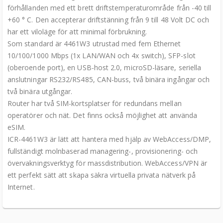
förhållanden med ett brett driftstemperaturområde från -40 till
+60 ° C. Den accepterar driftstänning från 9 till 48 Volt DC och
har ett viloläge för att minimal förbrukning.
Som standard är 4461W3 utrustad med fem Ethernet
10/100/1000 Mbps (1x LAN/WAN och 4x switch), SFP-slot
(oberoende port), en USB-host 2.0, microSD-läsare, seriella
anslutningar RS232/RS485, CAN-buss, två binära ingångar och
två binära utgångar.
Router har två SIM-kortsplatser för redundans mellan
operatörer och nät. Det finns också möjlighet att använda
eSIM.
ICR-4461W3 är lätt att hantera med hjälp av WebAccess/DMP,
fullständigt molnbaserad managering-, provisionering- och
övervakningsverktyg för massdistribution. WebAccess/VPN är
ett perfekt sätt att skapa säkra virtuella privata nätverk på
Internet.