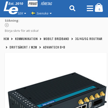
PRIVAT
FÖRETAG
Est. 2010
0
SEK
Svenska
Sökning:
Börja skriv för att söka!
HEM
KOMMUNIKATION
MOBILT BREDBAND
3G/4G/5G ROUTRAR
DRIFTSÄKERT / M2M
ADVANTECH B+B