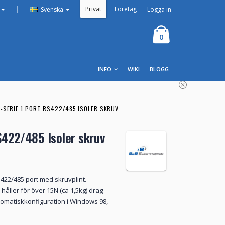
Privat
Företag
|
Logga in
Svenska
0
INFO
WIKI
BLOGG
B-SERIE 1 PORT RS422/485 ISOLER SKRUV
S422/485 Isoler skruv
S-422/485 port med skruvplint.
 håller för över 15N (ca 1,5kg) drag
utomatiskkonfiguration i Windows 98,