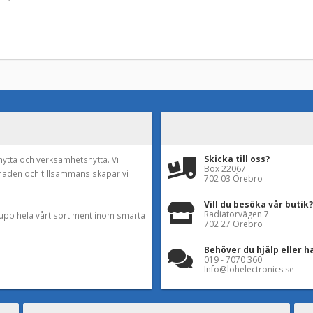
Skicka till oss?
nytta och verksamhetsnytta. Vi
Box 22067
naden och tillsammans skapar vi
702 03 Örebro
Vill du besöka vår butik?
Radiatorvägen 7
a upp hela vårt sortiment inom smarta
702 27 Örebro
Behöver du hjälp eller h
019 - 7070 360
Info@lohelectronics.se