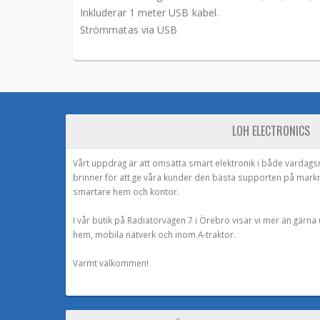
Inkluderar 1 meter USB kabel.
Strömmatas via USB
LOH ELECTRONICS
Vårt uppdrag är att omsätta smart elektronik i både vardags
brinner för att ge våra kunder den bästa supporten på mark
smartare hem och kontor.
I vår butik på Radiatorvägen 7 i Örebro visar vi mer än gärn
hem, mobila nätverk och inom A-traktor.
Varmt välkommen!