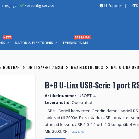
om möjligt
Personlig service
H-Support
SEK
HETT
PASSA PÅ!
NIK
DATOR & ELEKTRONIK
FYNDHÖRNAN
5G ROUTRAR
DRIFTSÄKERT / M2M
B&B ELECTRONICS
B+B U-LINX US
B+B U-Linx USB-Serie 1 port R
Artikelnummer:
USOPTL4
Leveranstid:
Obekräftat
USB till Seriell konverter. Ger din dator 1 seriell R
Isolerad till 2000V. Extra starka USB-kontakter som
utan att lossna. USB 1.0, 1.1 och 2.0 kompatibel A
ME, 2000, XP,...
läs mer