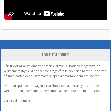
LOH ELECTRONICS
Vårt uppdrag är att omsätta smart elektronik i både vardagsnytta och
verksamhetsnytta. Vi brinner för att ge våra kunder den bästa supporten
på marknaden och tillsammans skapar vi smartare hem och kontor.
I vår butik på Radiatorvägen 7 i Örebro visar vi mer än gärna upp hela
vårt sortiment inom smarta hem, mobila nätverk och inom A-traktor.
Varmt välkommen!