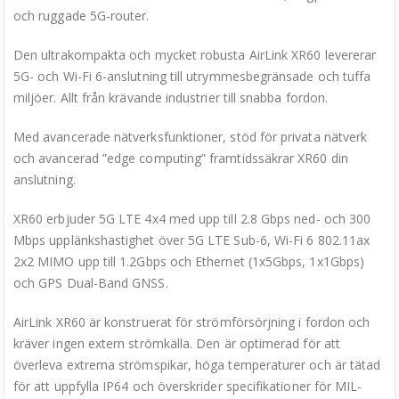
och ruggade 5G-router.
Den ultrakompakta och mycket robusta AirLink XR60 levererar
5G- och Wi-Fi 6-anslutning till utrymmesbegränsade och tuffa
miljöer. Allt från krävande industrier till snabba fordon.
Med avancerade nätverksfunktioner, stöd för privata nätverk
och avancerad ”edge computing” framtidssäkrar XR60 din
anslutning.
XR60 erbjuder 5G LTE 4x4 med upp till 2.8 Gbps ned- och 300
Mbps upplänkshastighet över 5G LTE Sub-6, Wi-Fi 6 802.11ax
2x2 MIMO upp till 1.2Gbps och Ethernet (1x5Gbps, 1x1Gbps)
och GPS Dual-Band GNSS.
AirLink XR60 är konstruerat för strömförsörjning i fordon och
kräver ingen extern strömkälla. Den är optimerad för att
överleva extrema strömspikar, höga temperaturer och är tätad
för att uppfylla IP64 och överskrider specifikationer för MIL-