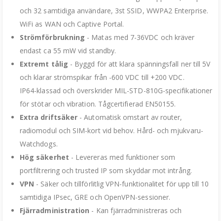
och 32 samtidiga användare, 3st SSID, WWPA2 Enterprise.
WiFi as WAN och Captive Portal.
Strömförbrukning
- Matas med 7-36VDC och kräver
endast ca 55 mW vid standby.
Extremt tålig
- Byggd för att klara spänningsfall ner till 5V
och klarar strömspikar från -600 VDC till +200 VDC.
IP64-klassad och överskrider MIL-STD-810G-specifikationer
för stötar och vibration. Tågcertifierad EN50155.
Extra driftsäker
- Automatisk omstart av router,
radiomodul och SIM-kort vid behov. Hård- och mjukvaru-
Watchdogs.
Hög säkerhet
- Levereras med funktioner som
portfiltrering och trusted IP som skyddar mot intrång.
VPN
- Säker och tillförlitlig VPN-funktionalitet för upp till 10
samtidiga IPsec, GRE och OpenVPN-sessioner.
Fjärradministration
- Kan fjärradministreras och