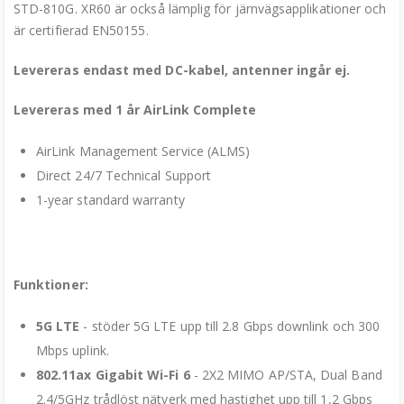
STD-810G. XR60 är också lämplig för järnvägsapplikationer och
är certifierad EN50155.
Levereras endast med DC-kabel, antenner ingår ej.
Levereras med 1 år AirLink Complete
AirLink Management Service (ALMS)
Direct 24/7 Technical Support
1-year standard warranty
Funktioner:
5G LTE
- stöder 5G LTE upp till 2.8 Gbps downlink och 300
Mbps uplink.
802.11ax Gigabit Wi-Fi 6
- 2X2 MIMO AP/STA, Dual Band
2.4/5GHz trådlöst nätverk med hastighet upp till 1,2 Gbps