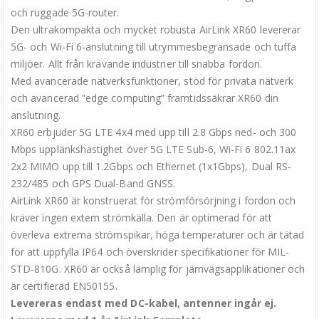
och ruggade 5G-router.
Den ultrakompakta och mycket robusta AirLink XR60 levererar
5G- och Wi-Fi 6-anslutning till utrymmesbegränsade och tuffa
miljöer. Allt från krävande industrier till snabba fordon.
Med avancerade nätverksfunktioner, stöd för privata nätverk
och avancerad ”edge computing” framtidssäkrar XR60 din
anslutning.
XR60 erbjuder 5G LTE 4x4 med upp till 2.8 Gbps ned- och 300
Mbps upplänkshastighet över 5G LTE Sub-6, Wi-Fi 6 802.11ax
2x2 MIMO upp till 1.2Gbps och Ethernet (1x1Gbps), Dual RS-
232/485 och GPS Dual-Band GNSS.
AirLink XR60 är konstruerat för strömförsörjning i fordon och
kräver ingen extern strömkälla. Den är optimerad för att
överleva extrema strömspikar, höga temperaturer och är tätad
för att uppfylla IP64 och överskrider specifikationer för MIL-
STD-810G. XR60 är också lämplig för järnvägsapplikationer och
är certifierad EN50155.
Levereras endast med DC-kabel, antenner ingår ej.