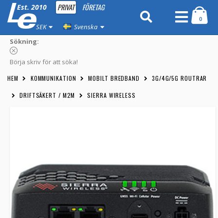
PRIVAT
FÖRETAG
Est. 2010
0
SEK
Svenska
Sökning:
Börja skriv för att söka!
HEM
KOMMUNIKATION
MOBILT BREDBAND
3G/4G/5G ROUTRAR
DRIFTSÄKERT / M2M
SIERRA WIRELESS