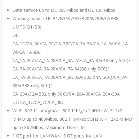
Data service up to DL 300 Mbps and UL 100 Mbps
Working band: LTE: B1/B3/B7/B8/B20/B28/B32/B38,
UMTS: B1/B8;
DL:
CA_1C/CA_3C/CA_7C/CA_38C/CA_3A-3A/CA_1A-3A/CA_1A-
7A/CA_1A-8A/
CA_1A-20A/CA_1A-28A/CA_3A-7A/CA_3A-8A(B8 only SCC)/
CA_3A-20A/CA_3A-28A/CA_7A-8A(B8 only SCC)/
CA_7A-20A/CA_7A-28A/CA_8A-32A(B32 only SCC)/CA_8A-
38A(B38 only SCC)/
CA_20A-32A(B32 only SCC)/CA_20A-38A/CA_28A-38A
UL: CA_3C/CA_7C/CA_38C
Wi-Fi: 802.11 a/b/g/n/ac. 802.11b/g/n 2.4GHz Wi-Fi 2x2
MIMO up to 400Mbps, 802.11a/n/ac 5GHz Wi-Fi 2x2 MIMO
up to 867Mbps. Maximum Users: 64
1 GE port for LAN/WAN, 3 GE ports for LAN