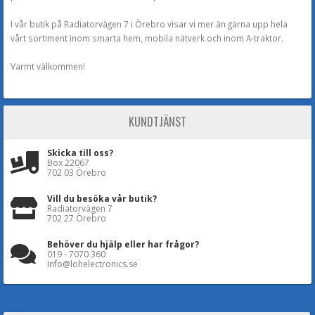
I vår butik på Radiatorvägen 7 i Örebro visar vi mer än gärna upp hela
vårt sortiment inom smarta hem, mobila nätverk och inom A-traktor.
Varmt välkommen!
KUNDTJÄNST
Skicka till oss?
Box 22067
702 03 Örebro
Vill du besöka vår butik?
Radiatorvägen 7
702 27 Örebro
Behöver du hjälp eller har frågor?
019 - 7070 360
Info@lohelectronics.se