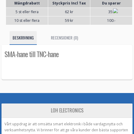
Mängdrabatt
Styckpris Incl Tax
Du sparar
5 st eller flera
62 kr
35:-
10 st eller flera
59 kr
100:-
BESKRIVNING
RECENSIONER (0)
SMA-hane till TNC-hane
LOH ELECTRONICS
Vårt uppdrag är att omsätta smart elektronik i både vardagsnytta och
verksamhetsnytta. Vi brinner för att ge våra kunder den bästa supporten