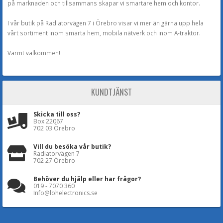
på marknaden och tillsammans skapar vi smartare hem och kontor.
I vår butik på Radiatorvägen 7 i Örebro visar vi mer än gärna upp hela
vårt sortiment inom smarta hem, mobila nätverk och inom A-traktor.
Varmt välkommen!
KUNDTJÄNST
Skicka till oss?
Box 22067
702 03 Örebro
Vill du besöka vår butik?
Radiatorvägen 7
702 27 Örebro
Behöver du hjälp eller har frågor?
019 - 7070 360
Info@lohelectronics.se