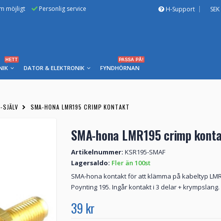
om möjligt
Personlig service
H-Support
SEK
HETT
PASSA PÅ!
NIK
DATOR & ELEKTRONIK
FYNDHÖRNAN
-SJÄLV
SMA-HONA LMR195 CRIMP KONTAKT
SMA-hona LMR195 crimp konta
Artikelnummer:
KSR195-SMAF
Lagersaldo:
Fler än 100st
SMA-hona kontakt för att klämma på kabeltyp LM
Poynting 195. Ingår kontakt i 3 delar + krympslang.
39 kr