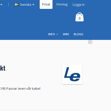
Privat
Företag
|
Logga in
Svenska
0
INFO
WIKI
BLOGG
kt
R195 Passar även vår kabel