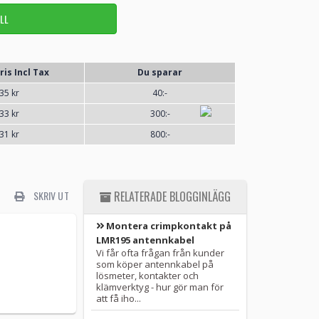
ris Incl Tax
Du sparar
35 kr
40:-
33 kr
300:-
31 kr
800:-
SKRIV UT
RELATERADE BLOGGINLÄGG
Montera crimpkontakt på
LMR195 antennkabel
Vi får ofta frågan från kunder
som köper antennkabel på
lösmeter, kontakter och
klämverktyg - hur gör man för
att få iho...