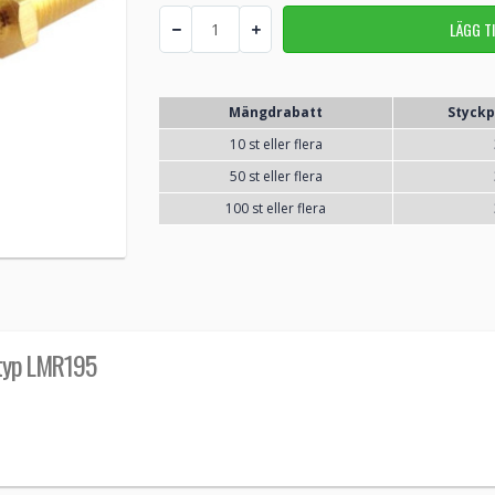
Mängdrabatt
Styckp
10 st eller flera
50 st eller flera
100 st eller flera
ltyp LMR195