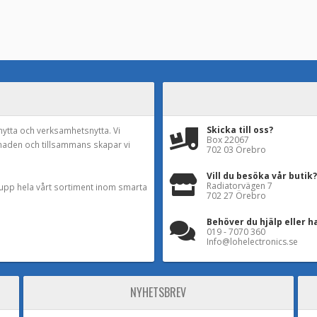
Skicka till oss?
nytta och verksamhetsnytta. Vi
Box 22067
naden och tillsammans skapar vi
702 03 Örebro
Vill du besöka vår butik?
Radiatorvägen 7
a upp hela vårt sortiment inom smarta
702 27 Örebro
Behöver du hjälp eller h
019 - 7070 360
Info@lohelectronics.se
NYHETSBREV