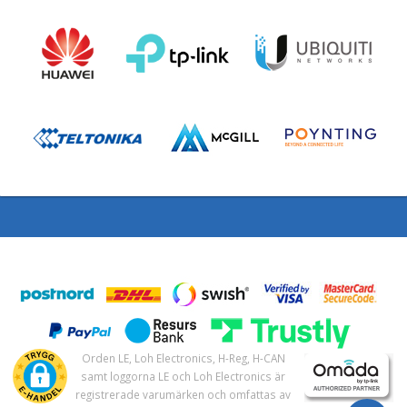
Orden LE, Loh Electronics, H-Reg, H-CAN
samt loggorna LE och Loh Electronics är
registrerade varumärken och omfattas av